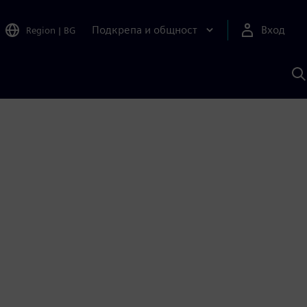
Подкрепа и общност
Вход
Region
|
BG
Т
с
S