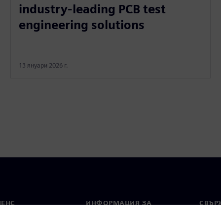
industry-leading PCB test
engineering solutions
13 януари 2026 г.
МЕНС
ИНФОРМАЦИЯ ЗА
СВЪРЖ
ФИРМАТА