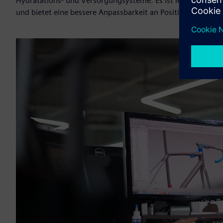
Hydratations- und Versorgungsysteme. Es ist leichter, aer
und bietet eine bessere Anpassbarkeit an Position und Sitz.