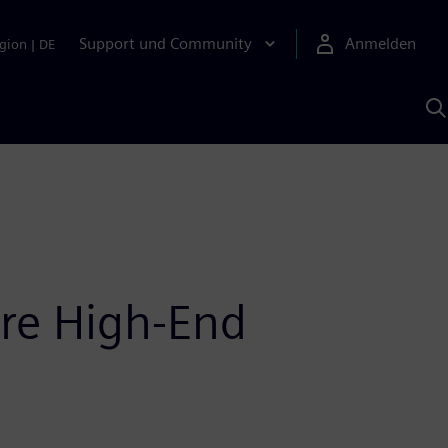
Support und Community
Anmelden
gion
|
DE
M
S
K
s
äre High-End