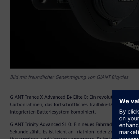
Bild mit freundlicher Genehmigung von GIANT Bicycles
GIANT Trance X Advanced E+ Elite 0: Ein revolutionäres E-M
Carbonrahmen, das fortschrittliches Trailbike-Design mit 
integrierten Batteriesystem kombiniert.
GIANT Trinity Advanced SL 0: Ein neues Fahrrad, das dynam
Sekunde zählt. Es ist leicht an Triathlon- oder Zeitfahranf