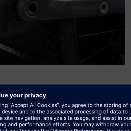
ountainbike mit einem leichten, steifen und langlebigen
einem leistungsstarken neuen Motor und einem voll
ische Geschwindigkeit und Kontrolle bietet, wenn jede
orderungen anpassbar und verfügt über aero-integrierte