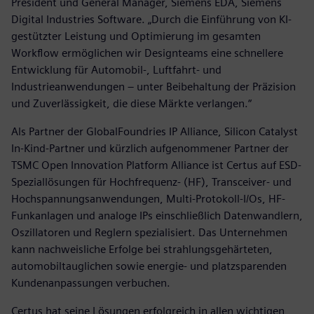
President und General Manager, Siemens EDA, Siemens
Digital Industries Software. „Durch die Einführung von KI-
gestützter Leistung und Optimierung im gesamten
Workflow ermöglichen wir Designteams eine schnellere
Entwicklung für Automobil-, Luftfahrt- und
Industrieanwendungen – unter Beibehaltung der Präzision
und Zuverlässigkeit, die diese Märkte verlangen.“
Als Partner der GlobalFoundries IP Alliance, Silicon Catalyst
In-Kind-Partner und kürzlich aufgenommener Partner der
TSMC Open Innovation Platform Alliance ist Certus auf ESD-
Speziallösungen für Hochfrequenz- (HF), Transceiver- und
Hochspannungsanwendungen, Multi-Protokoll-I/Os, HF-
Funkanlagen und analoge IPs einschließlich Datenwandlern,
Oszillatoren und Reglern spezialisiert. Das Unternehmen
kann nachweisliche Erfolge bei strahlungsgehärteten,
automobiltauglichen sowie energie- und platzsparenden
Kundenanpassungen verbuchen.
Certus hat seine Lösungen erfolgreich in allen wichtigen