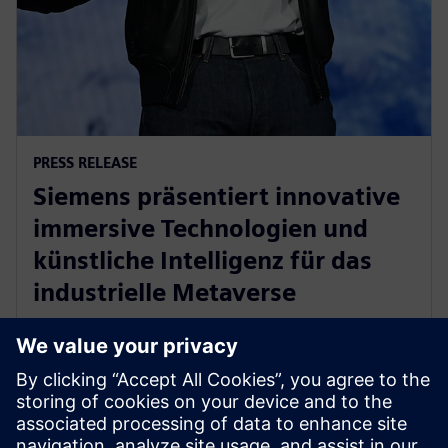
PRESS RELEASE
Siemens präsentiert innovative
immersive Technologien und
künstliche Intelligenz für das
industrielle Metaverse
8. Januar 2024