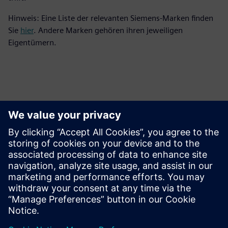
Hinweis: Eine Liste der relevanten Siemens-Marken finden
Sie
hier
. Andere Marken gehören ihren jeweiligen
Eigentümern.
Ansprechpartner für die Presse
Kontakt für Journalisten
Siemens Digital Industries Software PR Team
E-Mail: press.software.sisw@siemens.com