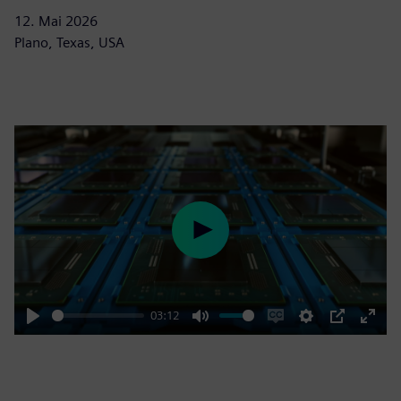
12. Mai 2026
Plano, Texas, USA
Play
03:12
Play
Mute
Enable
Settings
PIP
Enter
captions
fulls