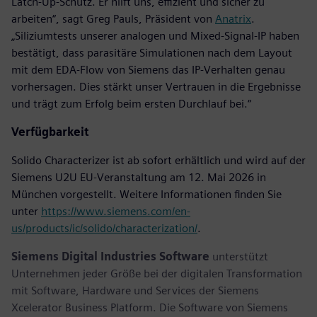
Latch-Up-Schutz. Er hilft uns, effizient und sicher zu
arbeiten“, sagt Greg Pauls, Präsident von
Anatrix
.
„Siliziumtests unserer analogen und Mixed-Signal-IP haben
bestätigt, dass parasitäre Simulationen nach dem Layout
mit dem EDA-Flow von Siemens das IP-Verhalten genau
vorhersagen. Dies stärkt unser Vertrauen in die Ergebnisse
und trägt zum Erfolg beim ersten Durchlauf bei.“
Verfügbarkeit
Solido Characterizer ist ab sofort erhältlich und wird auf der
Siemens U2U EU-Veranstaltung am 12. Mai 2026 in
München vorgestellt. Weitere Informationen finden Sie
unter
https://www.siemens.com/en-
us/products/ic/solido/characterization/
.
Siemens Digital Industries Software
unterstützt
Unternehmen jeder Größe bei der digitalen Transformation
mit Software, Hardware und Services der Siemens
Xcelerator Business Platform. Die Software von Siemens