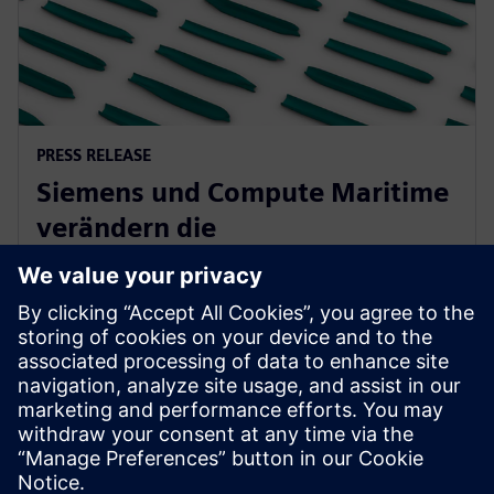
PRESS RELEASE
Siemens und Compute Maritime
verändern die
Schiffskonstruktion durch
generative KI
13. Februar 2025