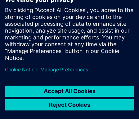
auf den Parasolid-Kernel in Synera zugreifen oder Daten wie
Geometrien und Simulationsdateien mit Teamcenter
austauschen.
Lesen Sie mehr im
Synera-Newsroom.