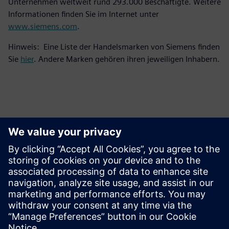
Unternehmen weltweit rund 293.000 Beschäftigte. Weitere
Informationen finden Sie im Internet unter
www.siemens.com
.
Hinweis: Eine Liste der Handelsmarken von Siemens finden
Sie
hier
. Andere Marken gehören ihren jeweiligen Inhabern.
Ansprechpartner für die Presse
Kontakt für Journalisten
Siemens Digital Industries Software PR Team
E-Mail: press.software.sisw@siemens.com