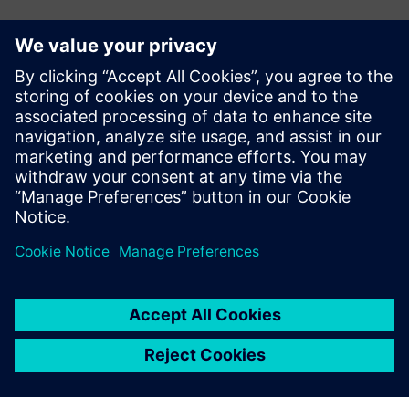
Ansprechpartner für die Presse
Kontakt für Journalisten
Siemens Digital Industries Software PR Team
E-Mail: press.software.sisw@siemens.com