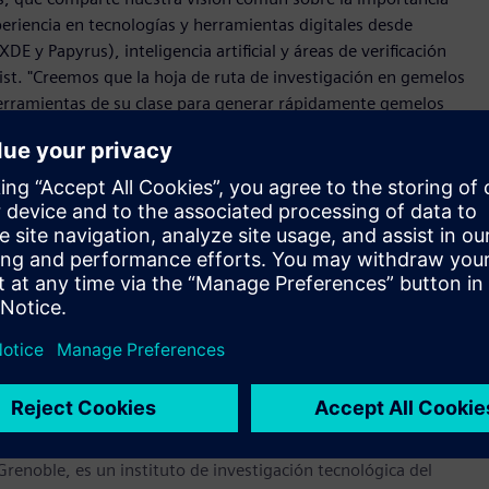
periencia en tecnologías y herramientas digitales desde
E y Papyrus), inteligencia artificial y áreas de verificación
st. "Creemos que la hoja de ruta de investigación en gemelos
herramientas de su clase para generar rápidamente gemelos
a artificial. Esto sin duda puede impulsar la competitividad
nología de gemelos digitales para innovar en sus productos y
educiendo su impacto ambiental."
ones de todos los tamaños a transformarse digitalmente
empresarial Siemens Xcelerator. El software de Siemens y el
n sus procesos de diseño, ingeniería y fabricación para
futuro. Desde los chips hasta los sistemas completos, desde el
igital Industries Software
– Accelerating transformation.
igación al servicio de la economía y los ciudadanos. Aporta
pales: transición energética, transición digital, tecnologías
Grenoble, es un instituto de investigación tecnológica del