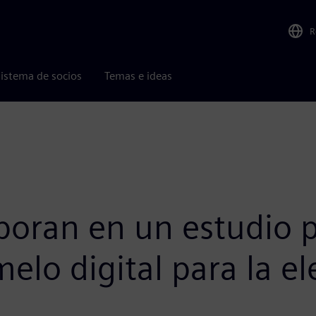
R
istema de socios
Temas e ideas
oran en un estudio p
elo digital para la el