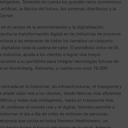
inteligentes. Teniendo en cuenta los grandes retos económicos
rtificial, la fábrica del futuro, los sistemas ciberfísicos y la
 Carnot.
 en el campo de la automatización y la digitalización.
mpulsa la transformación digital en las industrias de procesos
oporciona a las empresas de todos los tamaños un conjunto
digitalizar toda la cadena de valor. El portafolio único de DI,
 industria, ayuda a los clientes a lograr una mayor
aciones a su portafolio para integrar tecnologías futuras de
ial en Nuremberg, Alemania, y cuenta con unos 76.000
entrada en lo industrial, las infraestructuras, el transporte y
añade valor real a los clientes, desde fábricas más eficientes
dificios y redes más inteligentes, hasta un transporte más
Al combinar el mundo real y el digital, Siemens permite a
nsformar el día a día de miles de millones de personas.
 empresa que cotiza en bolsa Siemens Healthineers, un
tá dando forma al futuro del sector de la salud. Además,