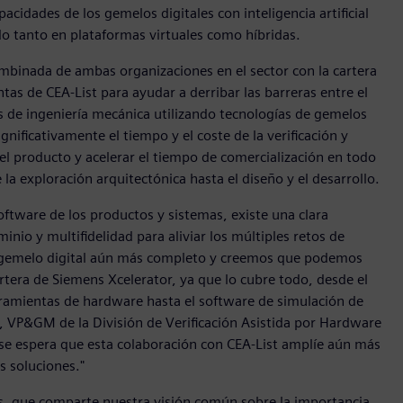
cidades de los gemelos digitales con inteligencia artificial
o tanto en plataformas virtuales como híbridas.
ombinada de ambas organizaciones en el sector con la cartera
as de CEA-List para ayudar a derribar las barreras entre el
nas de ingeniería mecánica utilizando tecnologías de gemelos
ignificativamente el tiempo y el coste de la verificación y
 del producto y acelerar el tiempo de comercialización en todo
 la exploración arquitectónica hasta el diseño y el desarrollo.
oftware de los productos y sistemas, existe una clara
nio y multifidelidad para aliviar los múltiples retos de
un gemelo digital aún más completo y creemos que podemos
artera de Siemens Xcelerator, ya que lo cubre todo, desde el
rramientas de hardware hasta el software de simulación de
t, VP&GM de la División de Verificación Asistida por Hardware
 se espera que esta colaboración con CEA-List amplíe aún más
s soluciones."
s, que comparte nuestra visión común sobre la importancia