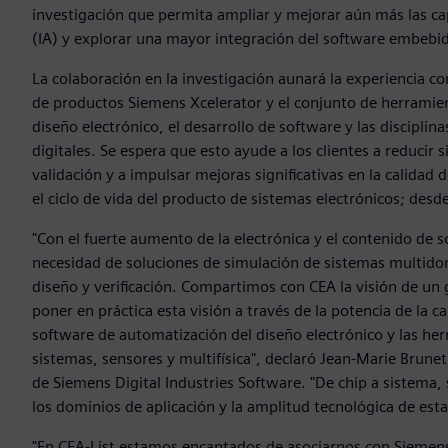
investigación que permita ampliar y mejorar aún más las capa
(IA) y explorar una mayor integración del software embebid
La colaboración en la investigación aunará la experiencia c
de productos Siemens Xcelerator y el conjunto de herramient
diseño electrónico, el desarrollo de software y las discipli
digitales. Se espera que esto ayude a los clientes a reducir s
validación y a impulsar mejoras significativas en la calidad
el ciclo de vida del producto de sistemas electrónicos; desde
"Con el fuerte aumento de la electrónica y el contenido de s
necesidad de soluciones de simulación de sistemas multidomi
diseño y verificación. Compartimos con CEA la visión de 
poner en práctica esta visión a través de la potencia de la c
software de automatización del diseño electrónico y las he
sistemas, sensores y multifísica", declaró Jean-Marie Brune
de Siemens Digital Industries Software. "De chip a sistema,
los dominios de aplicación y la amplitud tecnológica de esta
"En CEA-List estamos encantados de asociarnos con Siemen