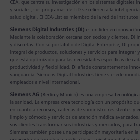
CEA, que centra su investigación en los sistemas digitales 
y sociales, sus programas de I+D se refieren a la inteligencia a
salud digital. El CEA-List es miembro de la red de Institutos
Siemens Digital Industries (DI)
es un líder en innovación
Mediante la colaboración cercana con socios y clientes, DI i
y discretas. Con su portafolio de Digital Enterprise, DI pr
integral de productos, soluciones y servicios para integrar y 
que está optimizado para las necesidades específicas de cada
productividad y flexibilidad. DI añade constantemente innov
vanguardia. Siemens Digital Industries tiene su sede mund
empleados a nivel internacional.
Siemens AG
(Berlín y Múnich) es una empresa tecnológica c
la sanidad. La empresa crea tecnología con un propósito que 
en cuanto a recursos, cadenas de suministro resistentes y e
limpio y cómodo y servicios de atención médica avanzados. 
sus clientes transformar sus industrias y mercados, para tra
Siemens también posee una participación mayoritaria en la
proveedor de tecnología médica líder a nivel mundial que es