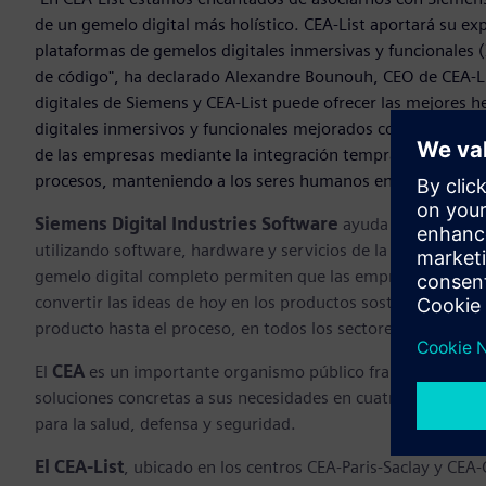
de un gemelo digital más holístico. CEA-List aportará su ex
plataformas de gemelos digitales inmersivas y funcionales (XD
de código", ha declarado Alexandre Bounouh, CEO de CEA-Li
digitales de Siemens y CEA-List puede ofrecer las mejores 
digitales inmersivos y funcionales mejorados con inteligenci
de las empresas mediante la integración temprana de la tec
procesos, manteniendo a los seres humanos en el bucle y r
Siemens Digital Industries Software
ayuda a organizaci
utilizando software, hardware y servicios de la plataforma 
gemelo digital completo permiten que las empresas optimice
convertir las ideas de hoy en los productos sostenibles del 
producto hasta el proceso, en todos los sectores.
Siemens D
El
CEA
es un importante organismo público francés de invest
soluciones concretas a sus necesidades en cuatro áreas princi
para la salud, defensa y seguridad.
El CEA-List
, ubicado en los centros CEA-Paris-Saclay y CEA-