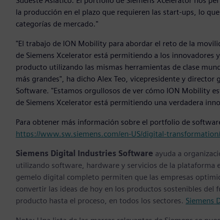
Sudeste Asiático. El portfolio de Siemens Xcelerator nos pe
la producción en el plazo que requieren las start-ups, lo q
categorías de mercado."
"El trabajo de ION Mobility para abordar el reto de la movil
de Siemens Xcelerator está permitiendo a los innovadores y 
producto utilizando las mismas herramientas de clase mund
más grandes", ha dicho Alex Teo, vicepresidente y director g
Software. "Estamos orgullosos de ver cómo ION Mobility est
de Siemens Xcelerator está permitiendo una verdadera innov
Para obtener más información sobre el portfolio de software
https://www.sw.siemens.com/en-US/digital-transformation
Siemens Digital Industries Software
ayuda a organizaci
utilizando software, hardware y servicios de la plataforma 
gemelo digital completo permiten que las empresas optimice
convertir las ideas de hoy en los productos sostenibles del 
producto hasta el proceso, en todos los sectores.
Siemens D