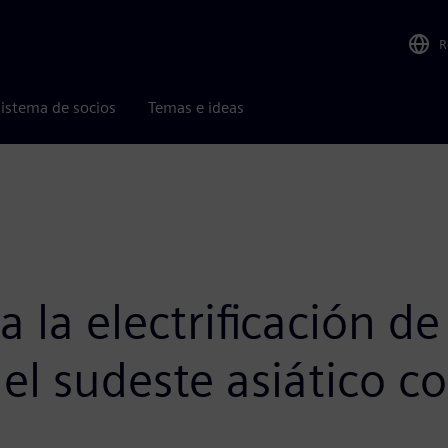
R
istema de socios
Temas e ideas
 la electrificación de
el sudeste asiático c