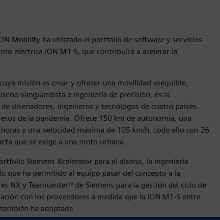
N Mobility ha utilizado el portfolio de software y servicios
to eléctrica ION M1-S, que contribuirá a acelerar la
uya misión es crear y ofrecer una movilidad asequible,
seño vanguardista e ingeniería de precisión, es la
 de diseñadores, ingenieros y tecnólogos de cuatro países
s retos de la pandemia. Ofrece 150 km de autonomía, una
3 horas y una velocidad máxima de 105 km/h, todo ello con 26
pacta que se exige a una moto urbana.
rtfolio Siemens Xcelerator para el diseño, la ingeniería
 lo que ha permitido al equipo pasar del concepto a la
ares NX y Teamcenter® de Siemens para la gestión del ciclo de
oración con los proveedores a medida que la ION M1-S entre
y también ha adoptado