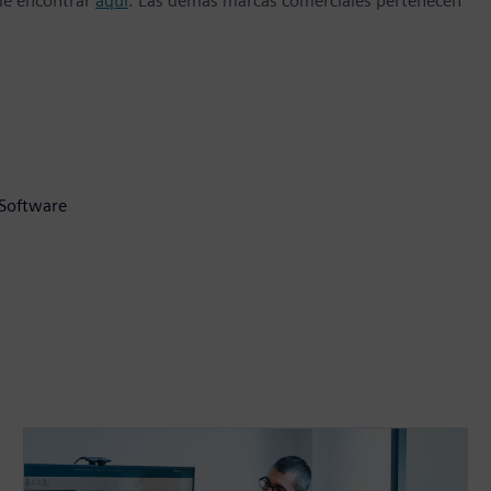
ede encontrar
aquí
. Las demás marcas comerciales pertenecen
 Software