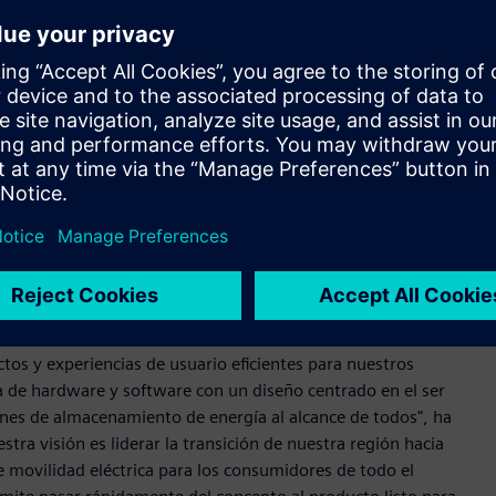
ción de mazos de cables. ION Mobility cuenta con el apoyo de
o y en todo el mundo para tener la M1-S lista para la
e ION Mobility. "La combinación de NX, Teamcenter y Capital
ngeniería mecánica y diseño de mazos de cables y trabajar
 productos no solo tengan un aspecto asombroso, sino que
lo en medio de la pandemia mundial".
s de vehículos de dos ruedas propulsados por motores de
a las motocicletas eléctricas, ya que más del 80 % de los
otocicletas, lo que supone una carga para la calidad del aire
os y experiencias de usuario eficientes para nuestros
 de hardware y software con un diseño centrado en el ser
ones de almacenamiento de energía al alcance de todos", ha
ra visión es liderar la transición de nuestra región hacia
 movilidad eléctrica para los consumidores de todo el