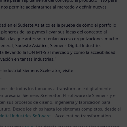
rmite pasar rápidamente del concepto al producto listo para
ue nos permite adelantarnos al mercado y definir nuevas
idad en el Sudeste Asiático es la prueba de cómo el portfolio
pioneros de las pymes llevar sus ideas del concepto al
ial a las que antes solo tenían acceso organizaciones mucho
eneral, Sudeste Asiático, Siemens Digital Industries
á llevando la ION M1-S al mercado y cómo la accesibilidad
ación en tantas industrias."
 industrial Siemens Xcelerator, visite
/
.
ones de todos los tamaños a transformarse digitalmente
empresarial Siemens Xcelerator. El software de Siemens y el
n sus procesos de diseño, ingeniería y fabricación para
futuro. Desde los chips hasta los sistemas completos, desde el
igital Industries Software
– Accelerating transformation.