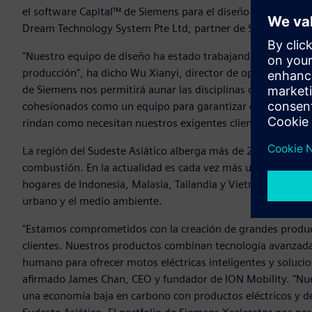
el software Capital™ de Siemens para el diseño y la fabrica
Dream Technology System Pte Ltd, partner de Siemens.
"Nuestro equipo de diseño ha estado trabajando sin descans
producción", ha dicho Wu Xianyi, director de operaciones d
de Siemens nos permitirá aunar las disciplinas de diseño, i
cohesionados como un equipo para garantizar que nuestros
rindan como necesitan nuestros exigentes clientes. Todo el
La región del Sudeste Asiático alberga más de 200 millone
combustión. En la actualidad es cada vez más urgente pasar 
hogares de Indonesia, Malasia, Tailandia y Vietnam poseen m
urbano y el medio ambiente.
"Estamos comprometidos con la creación de grandes product
clientes. Nuestros productos combinan tecnología avanzada
humano para ofrecer motos eléctricas inteligentes y soluci
afirmado James Chan, CEO y fundador de ION Mobility. "Nuest
una economía baja en carbono con productos eléctricos y de