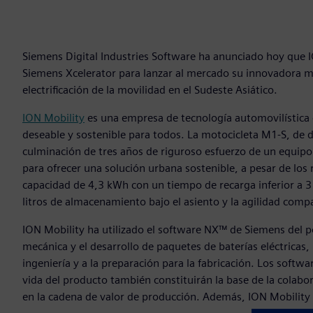
Siemens Digital Industries Software ha anunciado hoy que IO
Siemens Xcelerator para lanzar al mercado su innovadora mo
electrificación de la movilidad en el Sudeste Asiático.
ION Mobility
es una empresa de tecnología automovilística c
deseable y sostenible para todos. La motocicleta M1-S, de di
culminación de tres años de riguroso esfuerzo de un equipo
para ofrecer una solución urbana sostenible, a pesar de lo
capacidad de 4,3 kWh con un tiempo de recarga inferior a 
litros de almacenamiento bajo el asiento y la agilidad com
ION Mobility ha utilizado el software NX™ de Siemens del po
mecánica y el desarrollo de paquetes de baterías eléctricas,
ingeniería y a la preparación para la fabricación. Los softw
vida del producto también constituirán la base de la colab
en la cadena de valor de producción. Además, ION Mobilit