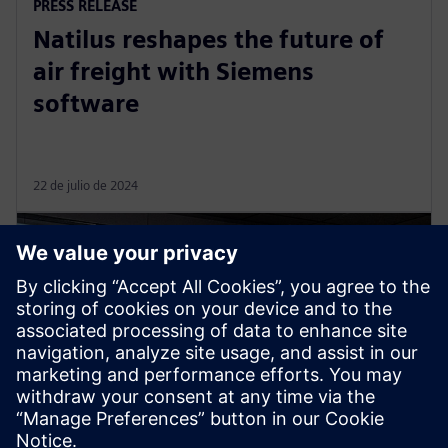
PRESS RELEASE
Natilus reshapes the future of
air freight with Siemens
software
22 de julio de 2024