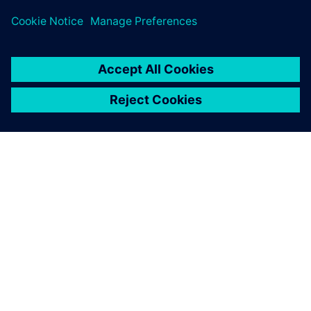
PRESS RELEASE
Siemens y BAE Systems firman
un acuerdo de colaboración de
cinco años para acelerar la
innovación digital