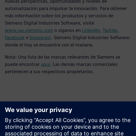
nuevas perspectivas, oportunidades y niveles de
automatización para impulsar la innovación. Para obtener
más información sobre los productos y servicios de
Siemens Digital Industries Software, visite
www.sw.siemens.com
o síganos en
LinkedIn
,
Twitter
,
Facebook
e
Instagram
. Siemens Digital Industries Software:
donde el hoy se encuentra con el mañana.
Nota: Una lista de las marcas relevantes de Siemens se
puede encontrar
aquí
. Las demás marcas comerciales
pertenecen a sus respectivos propietarios.
Persona de contacto para la prensa
Equipo de relaciones públicas de Siemens Digital Industries
Software