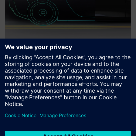
PRESS RELEASE
Siemens extends PAVE360
technology to AMD GPUs
running on Microsoft Azure
cloud
11 de marzo de 2025