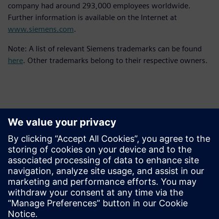
company had around 293,000 employees worldwide.
Further information is available on the Internet at
www.siemens.com
.
Note: A list of relevant Siemens trademarks can be found
here
. Other trademarks belong to their respective owners.
Persona de contacto para la prensa
Equipo de relaciones públicas de Siemens Digital Industries
Software
Email: press.software.sisw@siemens.com