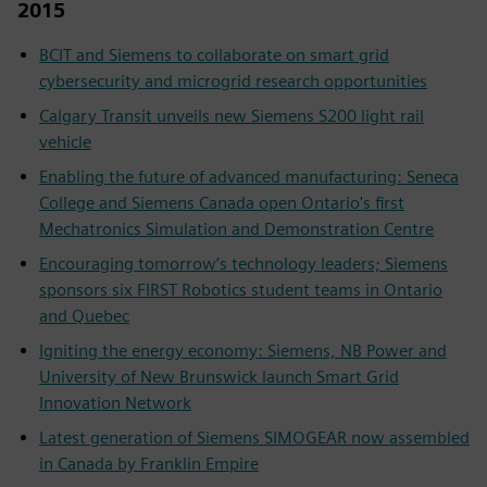
2015
BCIT and Siemens to collaborate on smart grid
cybersecurity and microgrid research opportunities
Calgary Transit unveils new Siemens S200 light rail
vehicle
Enabling the future of advanced manufacturing: Seneca
College and Siemens Canada open Ontario's first
Mechatronics Simulation and Demonstration Centre
Encouraging tomorrow’s technology leaders; Siemens
sponsors six FIRST Robotics student teams in Ontario
and Quebec
Igniting the energy economy: Siemens, NB Power and
University of New Brunswick launch Smart Grid
Innovation Network
Latest generation of Siemens SIMOGEAR now assembled
in Canada by Franklin Empire