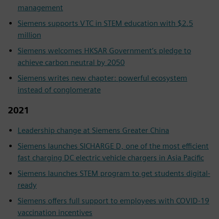
management
Siemens supports VTC in STEM education with $2.5
million
Siemens welcomes HKSAR Government’s pledge to
achieve carbon neutral by 2050
Siemens writes new chapter: powerful ecosystem
instead of conglomerate
2021
Leadership change at Siemens Greater China
Siemens launches SICHARGE D, one of the most efficient
fast charging DC electric vehicle chargers in Asia Pacific
Siemens launches STEM program to get students digital-
ready
Siemens offers full support to employees with COVID-19
vaccination incentives