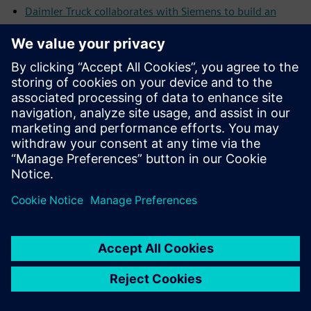
Daimler Truck collaborates with Siemens to build an
integrated digital engineering platform
2024
New Siemens EcoTech label creates industry-leading
sustainability transparency
Siemens achieves strong progress on sustainability
targets
Siemens and Microsoft scale industrial AI
Siemens and NVIDIA expand collaboration on generative
AI for immersive real-time visualization
Siemens expands its additive manufacturing offerings on
the Siemens Xcelerator Marketplace
Siemens ranked as a leader in IoT digital platforms for
building operations
2025