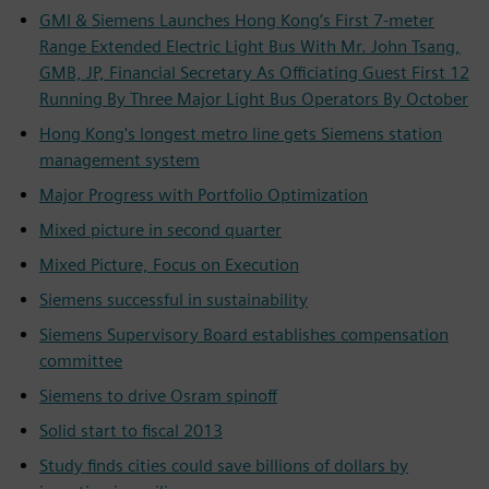
GMI & Siemens Launches Hong Kong’s First 7-meter
Range Extended Electric Light Bus With Mr. John Tsang,
GMB, JP, Financial Secretary As Officiating Guest First 12
Running By Three Major Light Bus Operators By October
Hong Kong's longest metro line gets Siemens station
management system
Major Progress with Portfolio Optimization
Mixed picture in second quarter
Mixed Picture, Focus on Execution
Siemens successful in sustainability
Siemens Supervisory Board establishes compensation
committee
Siemens to drive Osram spinoff
Solid start to fiscal 2013
Study finds cities could save billions of dollars by