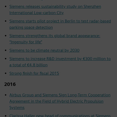
Siemens releases sustainability study on Shenzhen
International Low-carbon City
Siemens starts pilot project in Berlin to test radar-based
parking space detection
Siemens strengthens its global brand appearance:
“Ingenuity for life”
Siemens to be climate neutral by 2030
Siemens to increase R&D investment by €300 million to
a total of €4.8 billion
Strong finish for fiscal 2015
2016
Airbus Group and Siemens Sign Long-Term Cooperation
Agreement in the Field of Hybrid Electric Propulsion
Systems
Clarissa Haller new head of communications at Siemens