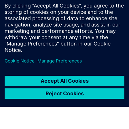
Contacts presse
Service RP de Siemens Digital Industries Software
E-mail : press.software.sisw@siemens.com