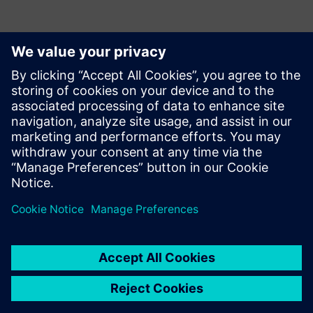
Contacts presse
Service RP de Siemens Digital Industries Software
E-mail : press.software.sisw@siemens.com