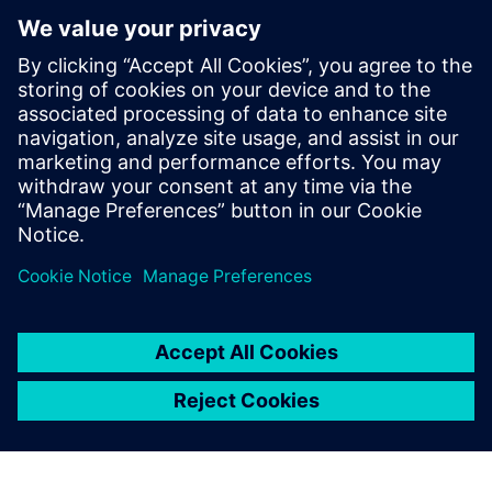
Contacts presse
Service RP de Siemens Digital Industries Software
E-mail : press.software.sisw@siemens.com