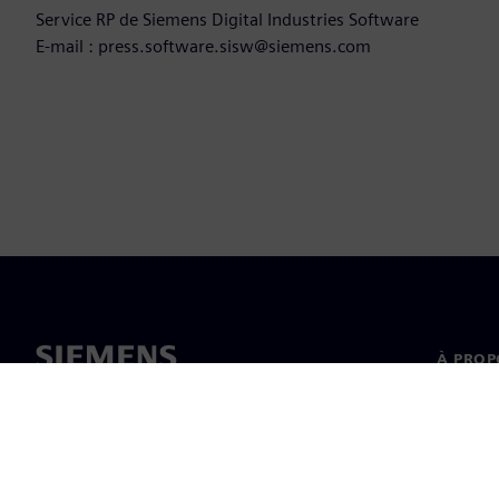
Service RP de Siemens Digital Industries Software
E-mail : press.software.sisw@siemens.com
À PROP
À propo
Directi
Nouvell