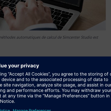
s méthodes automatiques de calcul de Simcenter Studio est
e son logiciel
Simcenter™ Studio
, une application web
e optimales. Simcenter Studio offre un avantage concurrentiel
 en permettant aux ingénieurs de trouver plus rapidement la
s de variantes à l’aide de l’intelligence artificielle et de la
tiquement pour permettre aux utilisateurs de concevoir plus
 exigences. Cet outil de génération d’architectures système
rtie de la
gamme Xcelerator™ de Siemens
.
eurs propres compétences et sur des règles connues, et pour