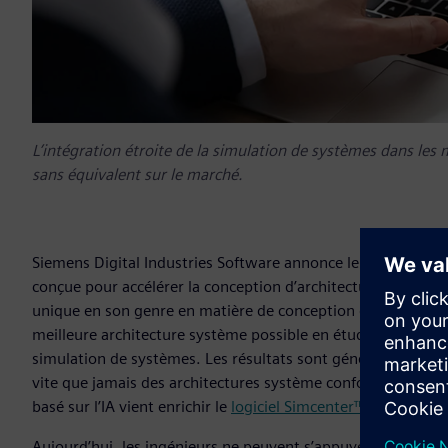
L’intégration étroite de la simulation de systèmes dans le
sans équivalent sur le marché.
Siemens Digital Industries Software annonce le lancement d
conçue pour accélérer la conception d’architectures systèm
unique en son genre en matière de conception de produits,
meilleure architecture système possible en étudiant des millier
simulation de systèmes. Les résultats sont générés automa
vite que jamais des architectures système conformes à leurs
basé sur l’IA vient enrichir le
logiciel Simcenter™
, qui fait pa
Aujourd’hui, les ingénieurs ne peuvent s’appuyer que sur l