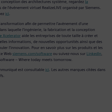
 la conception des architectures système, regardez
la
rs de l’événement virtuel RealizeLIVE organisé par Siemens.
uez
ici
.
transformation afin de permettre l’avènement d’une
s laquelle l’ingénierie, la fabrication et la conception
 Xcelerator
aide les entreprises de toute taille à créer et
lles informations, de nouvelles opportunités ainsi que des
ler l’innovation. Pour en savoir plus sur les produits et les
site Web
siemens.com/software
ou suivez-nous sur
LinkedIn
,
s Software – Where today meets tomorrow.
ommuniqué est consultable
ici
. Les autres marques citées dans
fs.