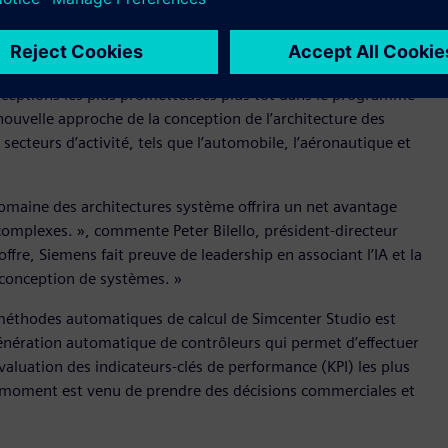
ent qu’un nombre limité de variantes architecturales avant de
ises de s’affranchir de ces limites en utilisant des
nt l’espace de conception et permettent d’évaluer
onceptions les plus prometteuses plus tôt dans le programme
nouvelle approche de la conception de l’architecture des
ecteurs d’activité, tels que l’automobile, l’aéronautique et
domaine des architectures système offrira un net avantage
complexes. », commente Peter Bilello, président-directeur
ffre, Siemens fait preuve de leadership en associant l’IA et la
 conception de systèmes. »
s méthodes automatiques de calcul de Simcenter Studio est
génération automatique de contrôleurs qui permet d’effectuer
valuation des indicateurs-clés de performance (KPI) les plus
le moment est venu de prendre des décisions commerciales et