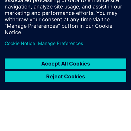
PRESS RELEASE
SiliconAuto adopts Siemens’