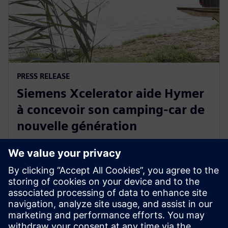
PRESS RELEASE
Siemens Xcelerator aide Hymer
à concevoir son camping-car de
nouvelle génération
29 septembre 2022