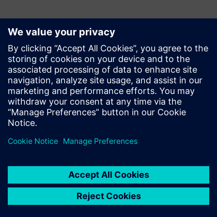
Contacts presse
Service RP de Siemens Digital Industries Software
E-mail : press.software.sisw@siemens.com