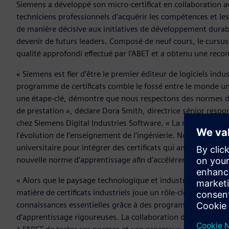
Siemens a développé son micro-certificat en collaboration a
techniciens professionnels d’acquérir les compétences et le
de manière décisive aux initiatives de développement durab
devenir de futurs leaders. Composé de neuf cours, le cursus
qualité approfondi effectué par l’ABET et a obtenu une rec
« Siemens est fier d’être le premier éditeur de logiciels ind
programme de certificats comble le fossé entre le monde univ
une étape-clé, démontre que nous respectons des normes d’
de prestation », déclare Dora Smith, directrice sénior resp
chez Siemens Digital Industries Software. « La reconnaissa
l’évolution de l’enseignement de l’ingénierie. Nous sommes 
universitaire pour intégrer des certificats qui améliorent la
nouvelle norme d’apprentissage afin d’accélérer le dévelop
« Alors que le paysage technologique et industriel continue 
matière de certificats industriels joue un rôle-clé en perm
connaissances essentielles grâce à des programmes de haute
d’apprentissage rigoureuses. La collaboration de Siemens à n