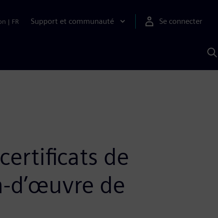
Support et communauté
Se connecter
on
|
FR
R
a
S
ertificats de
n-d’œuvre de