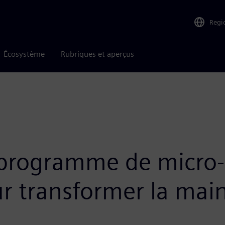
Regi
Écosystème
Rubriques et aperçus
 programme de micro-c
r transformer la mai