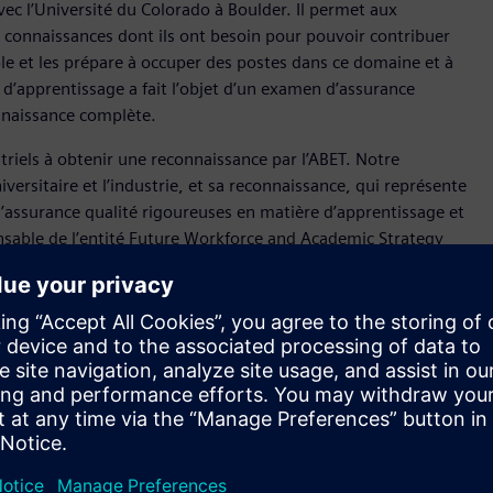
vec l’Université du Colorado à Boulder. Il permet aux
s connaissances dont ils ont besoin pour pouvoir contribuer
le et les prépare à occuper des postes dans ce domaine et à
 d’apprentissage a fait l’objet d’un examen d’assurance
onnaissance complète.
ustriels à obtenir une reconnaissance par l’ABET. Notre
ersitaire et l’industrie, et sa reconnaissance, qui représente
assurance qualité rigoureuses en matière d’apprentissage et
onsable de l’entité Future Workforce and Academic Strategy
nce par l’ABET témoigne du leadership de Siemens dans
impatients de travailler en partenariat avec le monde
 préparation au monde de l’industrie et pour établir une
pement de la main-d’œuvre d’ingénierie de demain. »
d’évoluer rapidement, l’assurance qualité de l’ABET en
ettant aux apprenants d’acquérir des compétences et des
 qualité, flexibles, accessibles et répondant à des normes
otre projet pilote de reconnaissance de certificats a permis