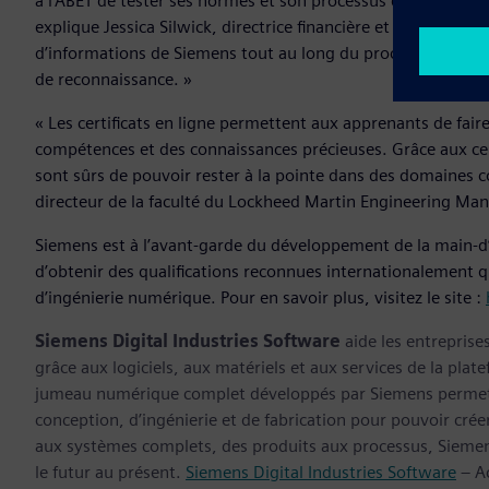
à l’ABET de tester ses normes et son processus d’examen des 
explique Jessica Silwick, directrice financière et directrice d
d’informations de Siemens tout au long du processus ont pe
de reconnaissance. »
« Les certificats en ligne permettent aux apprenants de fair
compétences et des connaissances précieuses. Grâce aux cert
sont sûrs de pouvoir rester à la pointe dans des domaines 
directeur de la faculté du Lockheed Martin Engineering Ma
Siemens est à l’avant-garde du développement de la main-
d’obtenir des qualifications reconnues internationalement q
d’ingénierie numérique. Pour en savoir plus, visitez le site :
Siemens Digital Industries Software
aide les entreprise
grâce aux logiciels, aux matériels et aux services de la plate
jumeau numérique complet développés par Siemens permette
conception, d’ingénierie et de fabrication pour pouvoir cré
aux systèmes complets, des produits aux processus, Siemens
le futur au présent.
Siemens Digital Industries Software
– Ac