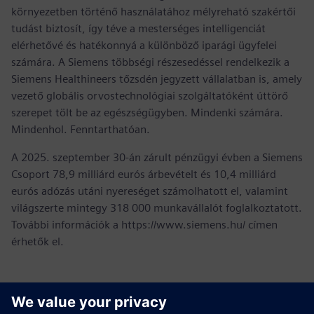
környezetben történő használatához mélyreható szakértői
tudást biztosít, így téve a mesterséges intelligenciát
elérhetővé és hatékonnyá a különböző iparági ügyfelei
számára. A Siemens többségi részesedéssel rendelkezik a
Siemens Healthineers tőzsdén jegyzett vállalatban is, amely
vezető globális orvostechnológiai szolgáltatóként úttörő
szerepet tölt be az egészségügyben. Mindenki számára.
Mindenhol. Fenntarthatóan.
A 2025. szeptember 30-án zárult pénzügyi évben a Siemens
Csoport 78,9 milliárd eurós árbevételt és 10,4 milliárd
eurós adózás utáni nyereséget számolhatott el, valamint
világszerte mintegy 318 000 munkavállalót foglalkoztatott.
További információk a https://www.siemens.hu/ címen
érhetők el.