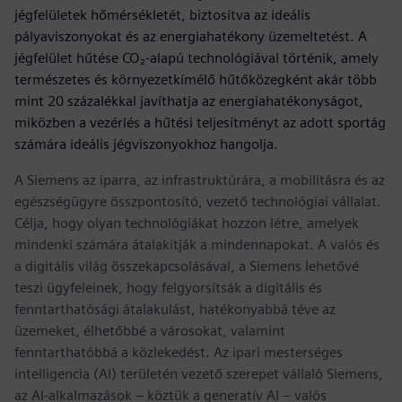
jégfelületek hőmérsékletét, biztosítva az ideális
pályaviszonyokat és az energiahatékony üzemeltetést. A
jégfelület hűtése CO₂-alapú technológiával történik, amely
természetes és környezetkímélő hűtőközegként akár több
mint 20 százalékkal javíthatja az energiahatékonyságot,
miközben a vezérlés a hűtési teljesítményt az adott sportág
számára ideális jégviszonyokhoz hangolja.
A Siemens az iparra, az infrastruktúrára, a mobilitásra és az
egészségügyre összpontosító, vezető technológiai vállalat.
Célja, hogy olyan technológiákat hozzon létre, amelyek
mindenki számára átalakítják a mindennapokat. A valós és
a digitális világ összekapcsolásával, a Siemens lehetővé
teszi ügyfeleinek, hogy felgyorsítsák a digitális és
fenntarthatósági átalakulást, hatékonyabbá téve az
üzemeket, élhetőbbé a városokat, valamint
fenntarthatóbbá a közlekedést. Az ipari mesterséges
intelligencia (AI) területén vezető szerepet vállaló Siemens,
az AI-alkalmazások – köztük a generatív AI – valós