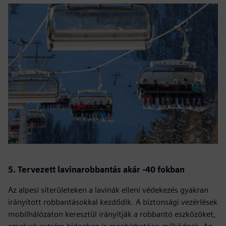
5. Tervezett lavinarobbantás akár -40 fokban
Az alpesi síterületeken a lavinák elleni védekezés gyakran
irányított robbantásokkal kezdődik. A biztonsági vezérlések
mobilhálózaton keresztül irányítják a robbantó eszközöket,