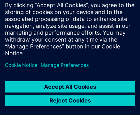
Sajtó elérhetőségek
Tel.: +36 (1) 471-1446
E-mail: kommunikacio.hu@siemens.com