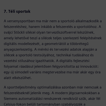
7. Téli sportok
A versenysportban ma már nem a sportoló alkalmazkodik a
felszereléshez, hanem inkább a felszerelés a sportolóhoz. A
svájci Stöckli sílécei olyan tervezőszoftverrel készülnek,
amely lehetővé teszi a sílécek teljes szerkezeti felépítésének
digitális modellezését, a geometriától a többrétegű
anyagszerkezetig. A mérési és tervezési adatok alapján a
sílécek a sportoló testsúlyához, technikai tudásához és
vezetési stílusához igazíthatók. A digitális fejlesztési
folyamat ráadásul jelentősen felgyorsította az innovációt:
egy új símodell variáns megtervezése ma már akár egy óra
alatt elkészülhet.
A sportteljesítmény optimalizálása azonban már nemcsak a
felszereléseknél jelenik meg. A modern jégcsarnokokban a
Siemens automatizálási rendszerek rendkívül szűk, akár fél
Celsius-fokon belüli tartományban szabályozzák a