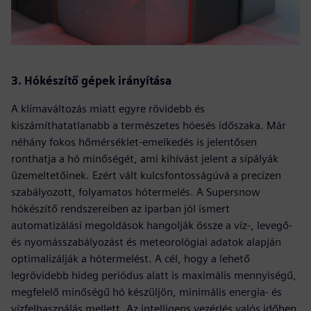
3. Hókészítő gépek irányítása
A klímaváltozás miatt egyre rövidebb és
kiszámíthatatlanabb a természetes hóesés időszaka. Már
néhány fokos hőmérséklet-emelkedés is jelentősen
ronthatja a hó minőségét, ami kihívást jelent a sípályák
üzemeltetőinek. Ezért vált kulcsfontosságúvá a precízen
szabályozott, folyamatos hótermelés. A Supersnow
hókészítő rendszereiben az iparban jól ismert
automatizálási megoldások hangolják össze a víz-, levegő-
és nyomásszabályozást és meteorológiai adatok alapján
optimalizálják a hótermelést. A cél, hogy a lehető
legrövidebb hideg periódus alatt is maximális mennyiségű,
megfelelő minőségű hó készüljön, minimális energia- és
vízfelhasználás mellett. Az intelligens vezérlés valós időben