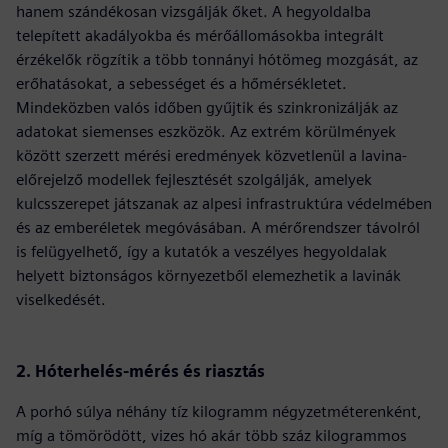
hanem szándékosan vizsgálják őket. A hegyoldalba
telepített akadályokba és mérőállomásokba integrált
érzékelők rögzítik a több tonnányi hótömeg mozgását, az
erőhatásokat, a sebességet és a hőmérsékletet.
Mindeközben valós időben gyűjtik és szinkronizálják az
adatokat siemenses eszközök. Az extrém körülmények
között szerzett mérési eredmények közvetlenül a lavina-
előrejelző modellek fejlesztését szolgálják, amelyek
kulcsszerepet játszanak az alpesi infrastruktúra védelmében
és az emberéletek megóvásában. A mérőrendszer távolról
is felügyelhető, így a kutatók a veszélyes hegyoldalak
helyett biztonságos környezetből elemezhetik a lavinák
viselkedését.
2. Hóterhelés-mérés és riasztás
A porhó súlya néhány tíz kilogramm négyzetméterenként,
míg a tömörödött, vizes hó akár több száz kilogrammos