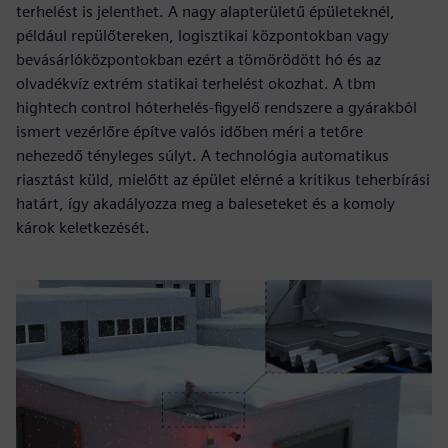
terhelést is jelenthet. A nagy alapterületű épületeknél,
például repülőtereken, logisztikai központokban vagy
bevásárlóközpontokban ezért a tömörödött hó és az
olvadékvíz extrém statikai terhelést okozhat. A tbm
hightech control hóterhelés-figyelő rendszere a gyárakból
ismert vezérlőre építve valós időben méri a tetőre
nehezedő tényleges súlyt. A technológia automatikus
riasztást küld, mielőtt az épület elérné a kritikus teherbírási
határt, így akadályozza meg a baleseteket és a komoly
károk keletkezését.