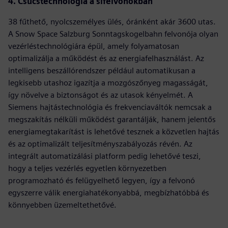
4. Csúcstechnológia a sífelvonókban
38 fűthető, nyolcszemélyes ülés, óránként akár 3600 utas.
A Snow Space Salzburg Sonntagskogelbahn felvonója olyan
vezérléstechnológiára épül, amely folyamatosan
optimalizálja a működést és az energiafelhasználást. Az
intelligens beszállórendszer például automatikusan a
legkisebb utashoz igazítja a mozgószőnyeg magasságát,
így növelve a biztonságot és az utasok kényelmét. A
Siemens hajtástechnológia és frekvenciaváltók nemcsak a
megszakítás nélküli működést garantálják, hanem jelentős
energiamegtakarítást is lehetővé tesznek a közvetlen hajtás
és az optimalizált teljesítményszabályozás révén. Az
integrált automatizálási platform pedig lehetővé teszi,
hogy a teljes vezérlés egyetlen környezetben
programozható és felügyelhető legyen, így a felvonó
egyszerre válik energiahatékonyabbá, megbízhatóbbá és
könnyebben üzemeltethetővé.