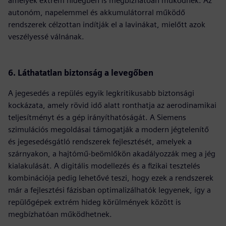
amelyek extrém hidegben is megbízhatóan működnek. Az
autonóm, napelemmel és akkumulátorral működő
rendszerek célzottan indítják el a lavinákat, mielőtt azok
veszélyessé válnának.
6. Láthatatlan biztonság a levegőben
A jegesedés a repülés egyik legkritikusabb biztonsági
kockázata, amely rövid idő alatt ronthatja az aerodinamikai
teljesítményt és a gép irányíthatóságát. A Siemens
szimulációs megoldásai támogatják a modern jégtelenítő
és jegesedésgátló rendszerek fejlesztését, amelyek a
szárnyakon, a hajtómű-beömlőkön akadályozzák meg a jég
kialakulását. A digitális modellezés és a fizikai tesztelés
kombinációja pedig lehetővé teszi, hogy ezek a rendszerek
már a fejlesztési fázisban optimalizálhatók legyenek, így a
repülőgépek extrém hideg körülmények között is
megbízhatóan működhetnek.