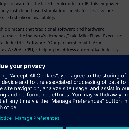
velop software for the latest semiconductor IP. This empowers
mely fast cloud-based simulation speeds for iterative pre-
e first silicon availability.
ehicle means that traditional software and hardware
 to meet the industry’s demands,” said Mike Ellow, Executive
tal Industries Software. “Our partnership with Arm,
rtex-A720AE CPU,is helping to address automotive industry
ough the availability of accelerated automotive platforms
solution on AWS cloud services, developers can experience
d remove the reliance on conventional slow on-premises
ailable today to select software ecosystem partners, tier-one
ards.
tware requirements and AI advances, and as vehicle electronics
 innovate at pace,” said Dipti Vachani, senior vice
, Arm. “By collaborating on new virtual platforms with
tomotive Enhanced technologies into the hands of software