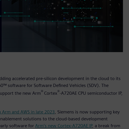
dding accelerated pre-silicon development in the cloud to its
60™ software for Software Defined Vehicles (SDV). The
®
®
o support the new Arm
Cortex
-A720AE CPU semiconductor IP,
h Arm and AWS in late 2023
, Siemens is now supporting key
 enablement solutions to the cloud-based development
early software for
Arm’s new Cortex-A720AE IP
, a break from