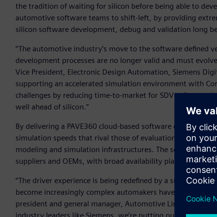
the tradition of waiting for silicon before being able to de
automotive software teams to shift-left, by providing extre
silicon software development, debug and validation long befor
“The automotive industry’s move to the software defined v
development processes are no longer valid and must evolve
Vice President, Electronic Design Automation, Siemens Digi
supporting an accelerated simulation environment with Co
challenges by reducing time-to-market for SDV software thr
well ahead of silicon.”
By delivering a PAVE360 cloud-based software development 
simulation speeds that rival those of evaluation boards an
modeling and simulation infrastructures. The solution is av
suppliers and OEMs, with broad availability planned afterw
“The driver experience is being redefined by a surge of sof
become increasingly complex automakers have to continue to
president and general manager, Automotive Line of Business
industry leaders like Siemens, we’re putting our latest Au