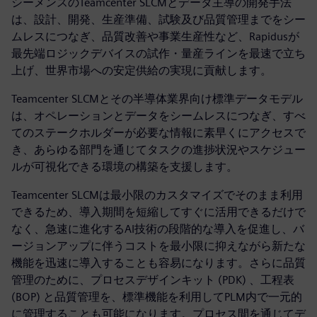
シーメンスのTeamcenter SLCMとデータ主導の開発手法
は、設計、開発、生産準備、試験及び品質管理までをシー
ムレスにつなぎ、品質改善や事業生産性など、Rapidusが
最先端ロジックデバイスの試作・量産ラインを最速で立ち
上げ、世界市場への安定供給の実現に貢献します。
Teamcenter SLCMとその半導体業界向け標準データモデル
は、オペレーションとデータをシームレスにつなぎ、すべ
てのステークホルダーが必要な情報に素早くにアクセスで
き、あらゆる部門を通じてタスクの進捗状況やスケジュー
ルが可視化できる環境の構築を支援します。
Teamcenter SLCMは最小限のカスタマイズでそのまま利用
できるため、導入期間を短縮してすぐに活用できるだけで
なく、急速に進化するAI技術の段階的な導入を促進し、バ
ージョンアップに伴うコストを最小限に抑えながら新たな
機能を迅速に導入することも容易になります。さらに品質
管理のために、プロセスデザインキット (PDK) 、工程表
(BOP) と品質管理を、標準機能を利用してPLM内で一元的
に管理することも可能になります。プロセス間を通じてデ