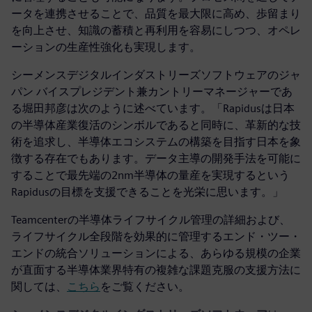
ータを連携させることで、品質を最大限に高め、歩留まり
を向上させ、知識の蓄積と再利用を容易にしつつ、オペレ
ーションの生産性強化も実現します。
シーメンスデジタルインダストリーズソフトウェアのジャ
パン バイスプレジデント兼カントリーマネージャーであ
る堀田邦彦は次のように述べています。「Rapidusは日本
の半導体産業復活のシンボルであると同時に、革新的な技
術を追求し、半導体エコシステムの構築を目指す日本を象
徴する存在でもあります。データ主導の開発手法を可能に
することで最先端の2nm半導体の量産を実現するという
Rapidusの目標を支援できることを光栄に思います。」
Teamcenterの半導体ライフサイクル管理の詳細および、
ライフサイクル全段階を効果的に管理するエンド・ツー・
エンドの統合ソリューションによる、あらゆる規模の企業
が直面する半導体業界特有の複雑な課題克服の支援方法に
関しては、
こちら
をご覧ください。