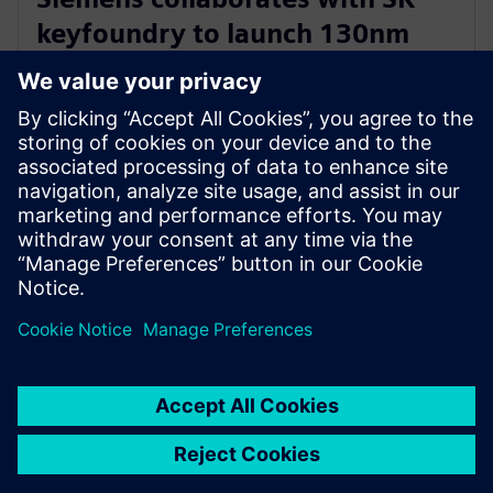
keyfoundry to launch 130nm
automotive power
semiconductor Calibre PERC PDK
2025年7月15日