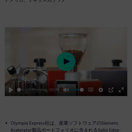
Play
03:33
Play
Mute
Enable
Settings
PIP
Enter
captions
fulls
Olympia Express社は、産業ソフトウェアのSiemens
Xcelerator製品ポートフォリオに含まれるSolid Edge、