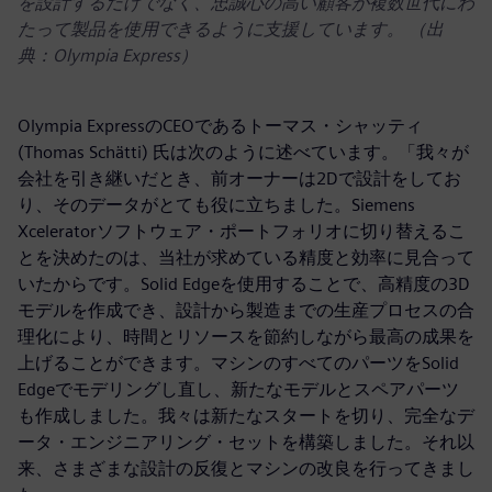
を設計するだけでなく、忠誠心の高い顧客が複数世代にわ
たって製品を使用できるように支援しています。 （出
典：Olympia Express）
Olympia ExpressのCEOであるトーマス・シャッティ
(Thomas Schätti) 氏は次のように述べています。「我々が
会社を引き継いだとき、前オーナーは2Dで設計をしてお
り、そのデータがとても役に立ちました。Siemens
Xceleratorソフトウェア・ポートフォリオに切り替えるこ
とを決めたのは、当社が求めている精度と効率に見合って
いたからです。Solid Edgeを使用することで、高精度の3D
モデルを作成でき、設計から製造までの生産プロセスの合
理化により、時間とリソースを節約しながら最高の成果を
上げることができます。マシンのすべてのパーツをSolid
Edgeでモデリングし直し、新たなモデルとスペアパーツ
も作成しました。我々は新たなスタートを切り、完全なデ
ータ・エンジニアリング・セットを構築しました。それ以
来、さまざまな設計の反復とマシンの改良を行ってきまし