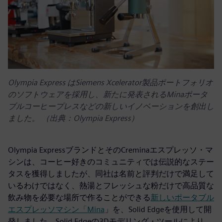
Olympia Express はSiemens Xcelerator製品ポートフォリオ
のソフトウェアを採用し、新たに発表されるMinaポータ
ブルコーヒープレスなどの新しいイノベーションを創出し
ました。 （出典：Olympia Express）
Olympia ExpressブランドとそのCreminaエスプレッソ・マ
シンは、コーヒー好きのコミュニティでは伝説的なステー
タスを獲得しましたが、同社は名前と評判だけで満足して
いるわけではなく、熱湯とフレッシュな粉だけで高品質な
飲み物を必要な場所で作ることができる
新しいポータブル
エスプレッソマシン「Mina
」を、Solid Edgeを使用して開
発しました。Solid Edgeの3Dモデリング・ツールにより、