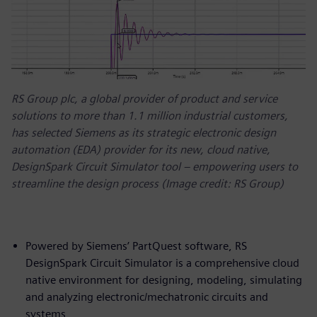
RS Group plc, a global provider of product and service
solutions to more than 1.1 million industrial customers,
has selected Siemens as its strategic electronic design
automation (EDA) provider for its new, cloud native,
DesignSpark Circuit Simulator tool – empowering users to
streamline the design process (Image credit: RS Group)
Powered by Siemens’ PartQuest software, RS
DesignSpark Circuit Simulator is a comprehensive cloud
native environment for designing, modeling, simulating
and analyzing electronic/mechatronic circuits and
systems