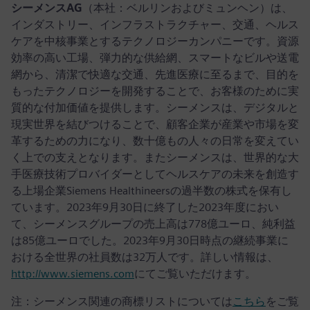
シーメンスAG
（本社：ベルリンおよびミュンヘン）は、
インダストリー、インフラストラクチャー、交通、ヘルス
ケアを中核事業とするテクノロジーカンパニーです。資源
効率の高い工場、弾力的な供給網、スマートなビルや送電
網から、清潔で快適な交通、先進医療に至るまで、目的を
もったテクノロジーを開発することで、お客様のために実
質的な付加価値を提供します。シーメンスは、デジタルと
現実世界を結びつけることで、顧客企業が産業や市場を変
革するための力になり、数十億もの人々の日常を変えてい
く上での支えとなります。またシーメンスは、世界的な大
手医療技術プロバイダーとしてヘルスケアの未来を創造す
る上場企業Siemens Healthineersの過半数の株式を保有し
ています。2023年9月30日に終了した2023年度におい
て、シーメンスグループの売上高は778億ユーロ、純利益
は85億ユーロでした。2023年9月30日時点の継続事業に
おける全世界の社員数は32万人です。詳しい情報は、
http://www.siemens.com
にてご覧いただけます。
注：シーメンス関連の商標リストについては
こちら
をご覧