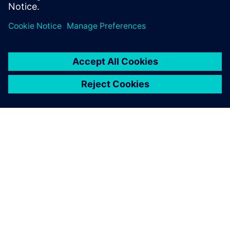
PRESS RELEASE
Siemens works with Arm and
AWS to bring PAVE360 to the
cloud and unlocks next
generation automotive
innovation
2023年11月14日