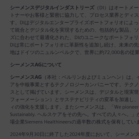
シーメンスデジタルインダストリーズ
（DI）はオートメ
トナーやお客様と緊密に協力して、プロセス業界とディス
す。DIはデジタルエンタープライズポートフォリオによ
て統合とデジタル化を実現するための、包括的な製品、ソ
ズに合わせて最適化された、DIのユニークなポートフォ
DIは常にポートフォリオに革新性を追加し続け、未来の先
地はドイツのニュルンベルクで、世界に約72,000名の従
シーメンスAGについて
シーメンスAG
（本社：ベルリンおよびミュンヘン）は、
アを中核事業とするテクノロジーカンパニーです。テクノ
スとして掲げています。シーメンスは、デジタルと現実世
フォーメーション）とサステナビリティの変革を加速し、
ィの強化を支援します。またシーメンスは、「We pioneer breakthroug
Sustainably. ヘルスケアをその先へ。すべての人
場企業Siemens Healthineersの過半数の株式を保有して
2024年9月30日に終了した2024年度において、シーメ