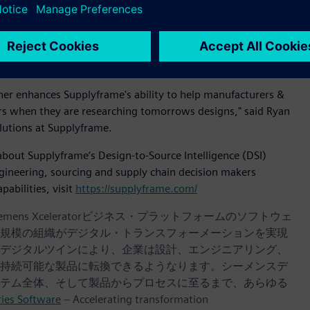
 of innovators.
ssionals throughout their research, development, and supply
 we bring an even stronger value proposition to the global
 engineering community.”
ther enhances Supplyframe's ability to help manufacturers &
eers when they are researching tomorrows designs," said Ryan
utions at Supplyframe.
about Supplyframe’s Design-to-Source Intelligence (DSI)
gineering, sourcing and supply chain decision makers
abilities, visit
https://supplyframe.com/
iemens Xceleratorビジネス・プラットフォームのソフトウェ
規模の組織がデジタル・トランスフォーメーションを実現
デジタルツインにより、企業は設計、エンジニアリング、
持続可能な製品に転換できるようなります。シーメンスデ
テム全体、そして製品からプロセスに至るまで、あらゆる
ries Software
– Accelerating transformation