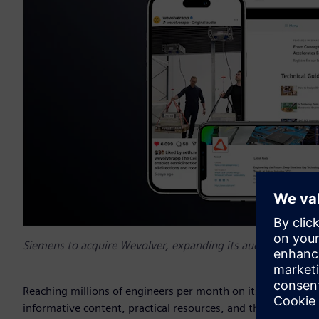
Siemens to acquire Wevolver, expanding its audience reach
Reaching millions of engineers per month on its web and so
informative content, practical resources, and the latest de