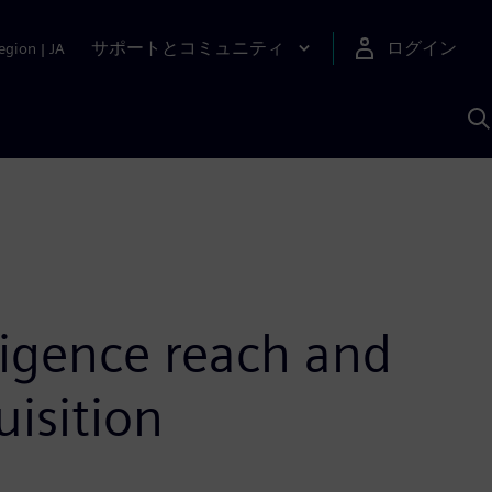
サポートとコミュニティ
ログイン
egion
|
JA
A
ligence reach and
isition