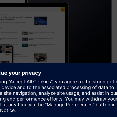
, enhancing the Supplyframe product portfolio
cial channels, Wevolver’s platform provides access to deeply
velopments in technologies like semiconductors, robotics, AI