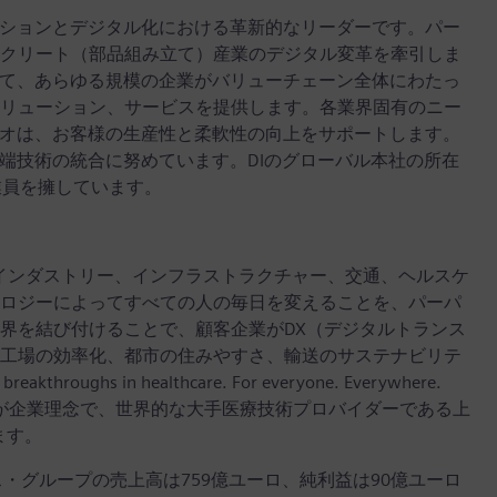
ーションとデジタル化における革新的なリーダーです。パー
クリート（部品組み立て）産業のデジタル変革を牽引しま
って、あらゆる規模の企業がバリューチェーン全体にわたっ
リューション、サービスを提供します。各業界固有のニー
リオは、お客様の生産性と柔軟性の向上をサポートします。
端技術の統合に努めています。DIのグローバル本社の所在
業員を擁しています。
インダストリー、インフラストラクチャー、交通、ヘルスケ
ロジーによってすべての人の毎日を変えることを、パーパ
界を結び付けることで、顧客企業がDX（デジタルトランス
工場の効率化、都市の住みやすさ、輸送のサステナビリテ
hs in healthcare. For everyone. Everywhere.
々へ。」が企業理念で、世界的な大手医療技術プロバイダーである上
います。
ンス・グループの売上高は759億ユーロ、純利益は90億ユーロ