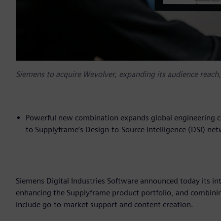
Siemens to acquire Wevolver, expanding its audience reach
Powerful new combination expands global engineering co
to Supplyframe’s Design-to-Source Intelligence (DSI) ne
Siemens Digital Industries Software announced today its in
enhancing the Supplyframe product portfolio, and combini
include go-to-market support and content creation.