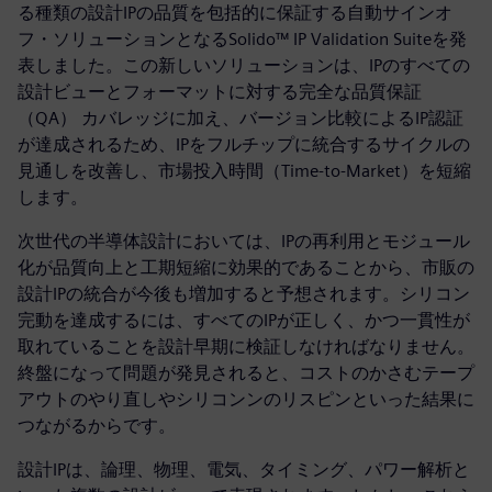
る種類の設計IPの品質を包括的に保証する自動サインオ
フ・ソリューションとなるSolido™ IP Validation Suiteを発
表しました。この新しいソリューションは、IPのすべての
設計ビューとフォーマットに対する完全な品質保証
（QA） カバレッジに加え、バージョン比較によるIP認証
が達成されるため、IPをフルチップに統合するサイクルの
見通しを改善し、市場投入時間（Time-to-Market）を短縮
します。
次世代の半導体設計においては、IPの再利用とモジュール
化が品質向上と工期短縮に効果的であることから、市販の
設計IPの統合が今後も増加すると予想されます。シリコン
完動を達成するには、すべてのIPが正しく、かつ一貫性が
取れていることを設計早期に検証しなければなりません。
終盤になって問題が発見されると、コストのかさむテープ
アウトのやり直しやシリコンンのリスピンといった結果に
つながるからです。
設計IPは、論理、物理、電気、タイミング、パワー解析と