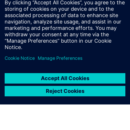
PRESS RELEASE
Siemens collaborates with TSMC
on design tool certifications for
the foundry’s newest processes
and other enablement
milestones
2024年4月24日