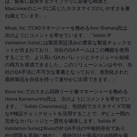
は、顧客に提供するライブラリに必要な精度と、
MaxLinearのニーズに応じたカスタマイズのしやすさを兼
ね備えています。」
Mixel, Inc.でCADマネージャーを務めるAmr Shehata氏は、
次のようにコメントを寄せています。「Solido IP
Validation Suiteには製造実証済みの豊富な製造チェックセ
ットが含まれており、当社のQAチームはこの機能を使用
することで、より高いQAカバレッジとスケジュール短縮
の両方を達成できました。このソリューションは今や、当
社のQA手法に不可欠な要素となっており、差別化された
最終製品を自信を持って速やかに出荷できます。」
Rivos Inc.でカスタム回路リード兼マネージャーを務める
Hema Ramamurthy氏は、次のようにコメントを寄せてい
ます。「Solido Crosscheckは、包括的でカスタマイズ可能
なIP検証チェックセットを活用することで、IPビュー間の
完全なカバレッジと一貫性を確保します。Solido IP
Validation SuiteはRivosのIP QA手法の中核的存在であり、
IPの問題を早期に検出し、最終設計が最高のQA指標を満