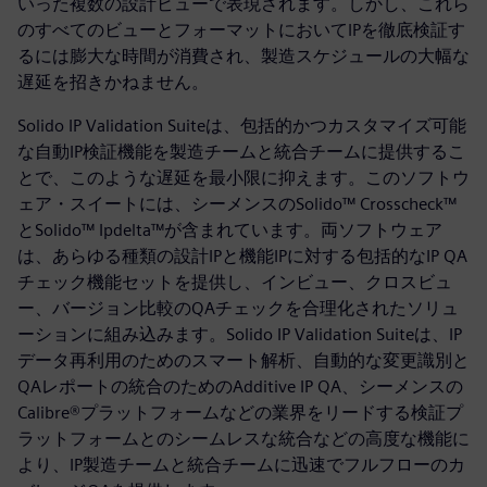
いった複数の設計ビューで表現されます。しかし、これら
のすべてのビューとフォーマットにおいてIPを徹底検証す
るには膨大な時間が消費され、製造スケジュールの大幅な
遅延を招きかねません。
Solido IP Validation Suiteは、包括的かつカスタマイズ可能
な自動IP検証機能を製造チームと統合チームに提供するこ
とで、このような遅延を最小限に抑えます。このソフトウ
ェア・スイートには、シーメンスのSolido™ Crosscheck™
とSolido™ Ipdelta™が含まれています。両ソフトウェア
は、あらゆる種類の設計IPと機能IPに対する包括的なIP QA
チェック機能セットを提供し、インビュー、クロスビュ
ー、バージョン比較のQAチェックを合理化されたソリュ
ーションに組み込みます。Solido IP Validation Suiteは、IP
データ再利用のためのスマート解析、自動的な変更識別と
QAレポートの統合のためのAdditive IP QA、シーメンスの
Calibre®プラットフォームなどの業界をリードする検証プ
ラットフォームとのシームレスな統合などの高度な機能に
より、IP製造チームと統合チームに迅速でフルフローのカ