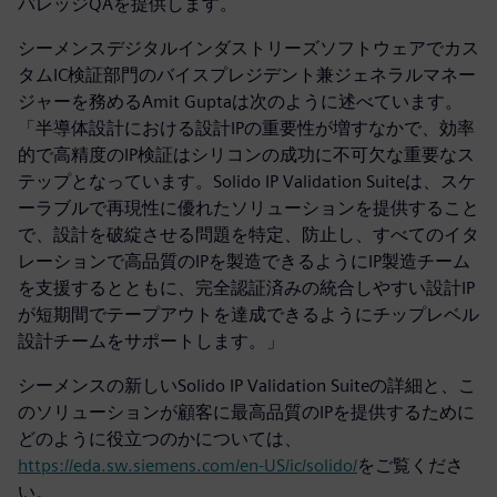
バレッジQAを提供します。
シーメンスデジタルインダストリーズソフトウェアでカス
タムIC検証部門のバイスプレジデント兼ジェネラルマネー
ジャーを務めるAmit Guptaは次のように述べています。
「半導体設計における設計IPの重要性が増すなかで、効率
的で高精度のIP検証はシリコンの成功に不可欠な重要なス
テップとなっています。Solido IP Validation Suiteは、スケ
ーラブルで再現性に優れたソリューションを提供すること
で、設計を破綻させる問題を特定、防止し、すべてのイタ
レーションで高品質のIPを製造できるようにIP製造チーム
を支援するとともに、完全認証済みの統合しやすい設計IP
が短期間でテープアウトを達成できるようにチップレベル
設計チームをサポートします。」
シーメンスの新しいSolido IP Validation Suiteの詳細と、こ
のソリューションが顧客に最高品質のIPを提供するために
どのように役立つのかについては、
https://eda.sw.siemens.com/en-US/ic/solido/
をご覧くださ
い。