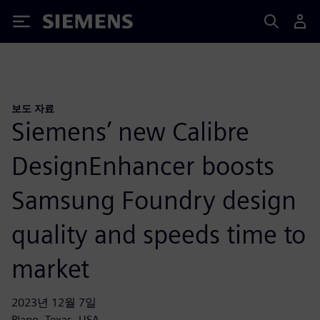
Siemens
보도 자료
Siemens’ new Calibre
DesignEnhancer boosts
Samsung Foundry design
quality and speeds time to
market
2023년 12월 7일
Plano, Texas, USA