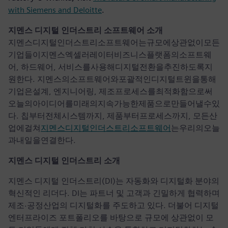
with Siemens and Deloitte
.
지멘스 디지털 인더스트리 소프트웨어 소개
지멘스디지털인더스트리소프트웨어는규모에상관없이모든
기업들이지멘스엑셀러레이터비즈니스플랫폼의소프트웨
어, 하드웨어, 서비스를사용해디지털전환을추진하도록지
원한다. 지멘스의소프트웨어와포괄적인디지털트윈을통해
기업은설계, 엔지니어링, 제조프로세스를최적화함으로써
오늘의아이디어를미래의지속가능한제품으로만들어낼수있
다. 칩부터전체시스템까지, 제품부터프로세스까지, 모든산
업에걸쳐
지멘스디지털인더스트리소프트웨어
는우리의오늘
과내일을연결한다.
지멘스 디지털 인더스트리 소개
지멘스 디지털 인더스트리(DI)는 자동화와 디지털화 분야의
혁신적인 리더다. DI는 파트너 및 고객과 긴밀하게 협력하며
제조·공정산업의 디지털화를 주도하고 있다. 더불어 디지털
엔터프라이즈 포트폴리오를 바탕으로 규모에 상관없이 모