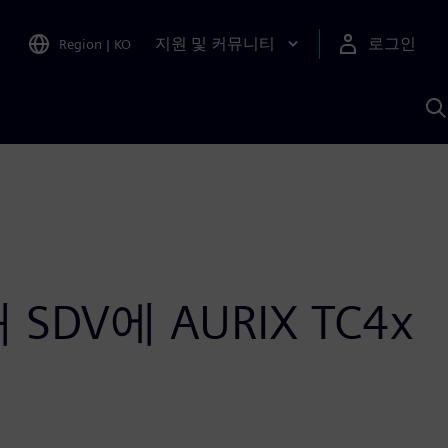
지원 및 커뮤니티
로그인
Region
|
KO
S
A
V에 AURIX TC4x