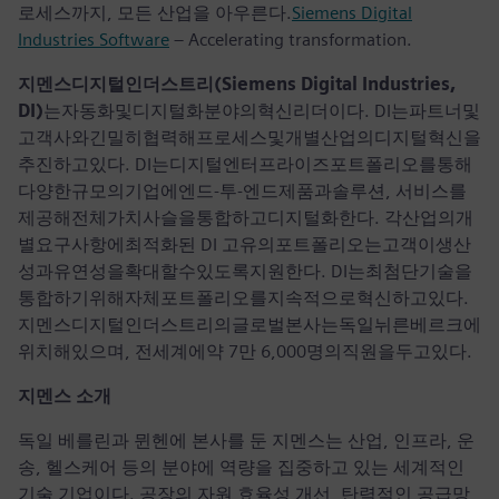
로세스까지, 모든 산업을 아우른다.
Siemens Digital
Industries Software
– Accelerating transformation.
지멘스디지털인더스트리(Siemens Digital Industries,
DI)
는자동화및디지털화분야의혁신리더이다. DI는파트너및
고객사와긴밀히협력해프로세스및개별산업의디지털혁신을
추진하고있다. DI는디지털엔터프라이즈포트폴리오를통해
다양한규모의기업에엔드-투-엔드제품과솔루션, 서비스를
제공해전체가치사슬을통합하고디지털화한다. 각산업의개
별요구사항에최적화된 DI 고유의포트폴리오는고객이생산
성과유연성을확대할수있도록지원한다. DI는최첨단기술을
통합하기위해자체포트폴리오를지속적으로혁신하고있다.
지멘스디지털인더스트리의글로벌본사는독일뉘른베르크에
위치해있으며, 전세계에약 7만 6,000명의직원을두고있다.
지멘스 소개
독일 베를린과 뮌헨에 본사를 둔 지멘스는 산업, 인프라, 운
송, 헬스케어 등의 분야에 역량을 집중하고 있는 세계적인
기술 기업이다. 공장의 자원 효율성 개선, 탄력적인 공급망