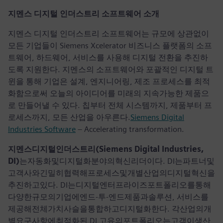
지멘스 디지털 인더스트리 소프트웨어 소개
지멘스 디지털 인더스트리 소프트웨어는 규모에 상관없이
모든 기업들이 Siemens Xcelerator 비즈니스 플랫폼의 소프
트웨어, 하드웨어, 서비스를 사용해 디지털 전환을 추진하
도록 지원한다. 지멘스의 소프트웨어와 포괄적인 디지털 트
윈을 통해 기업은 설계, 엔지니어링, 제조 프로세스를 최적
화함으로써 오늘의 아이디어를 미래의 지속가능한 제품으
로 만들어낼 수 있다. 칩부터 전체 시스템까지, 제품부터 프
로세스까지, 모든 산업을 아우른다.
Siemens Digital
Industries Software
– Accelerating transformation.
지멘스디지털인더스트리(Siemens Digital Industries,
DI)
는자동화및디지털화분야의혁신리더이다. DI는파트너및
고객사와긴밀히협력해프로세스및개별산업의디지털혁신을
추진하고있다. DI는디지털엔터프라이즈포트폴리오를통해
다양한규모의기업에엔드-투-엔드제품과솔루션, 서비스를
제공해전체가치사슬을통합하고디지털화한다. 각산업의개
별요구사항에최적화된 DI 고유의포트폴리오는고객이생산