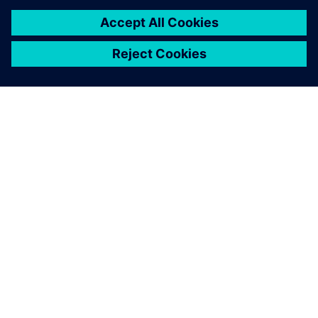
PRESS RELEASE
Siemens and AWS join forces to
democratize generative AI in
software development
2024년 1월 8일