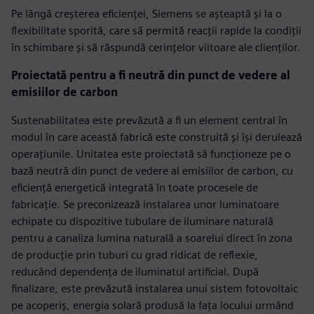
Pe lângă creșterea eficienței, Siemens se așteaptă și la o
flexibilitate sporită, care să permită reacții rapide la condiții
în schimbare și să răspundă cerințelor viitoare ale clienților.
Proiectată pentru a fi neutră din punct de vedere al
emisiilor de carbon
Sustenabilitatea este prevăzută a fi un element central în
modul în care această fabrică este construită și își derulează
operațiunile. Unitatea este proiectată să funcționeze pe o
bază neutră din punct de vedere al emisiilor de carbon, cu
eficiență energetică integrată în toate procesele de
fabricație. Se preconizează instalarea unor luminatoare
echipate cu dispozitive tubulare de iluminare naturală
pentru a canaliza lumina naturală a soarelui direct în zona
de producție prin tuburi cu grad ridicat de reflexie,
reducând dependența de iluminatul artificial. După
finalizare, este prevăzută instalarea unui sistem fotovoltaic
pe acoperiș, energia solară produsă la fața locului urmând