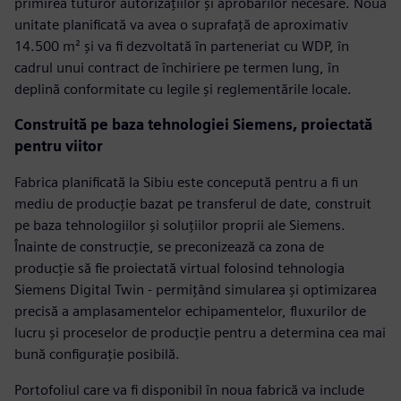
primirea tuturor autorizațiilor și aprobărilor necesare. Noua
unitate planificată va avea o suprafață de aproximativ
14.500 m² și va fi dezvoltată în parteneriat cu WDP, în
cadrul unui contract de închiriere pe termen lung, în
deplină conformitate cu legile și reglementările locale.
Construită pe baza tehnologiei Siemens, proiectată
pentru viitor
Fabrica planificată la Sibiu este concepută pentru a fi un
mediu de producție bazat pe transferul de date, construit
pe baza tehnologiilor și soluțiilor proprii ale Siemens.
Înainte de construcție, se preconizează ca zona de
producție să fie proiectată virtual folosind tehnologia
Siemens Digital Twin - permițând simularea și optimizarea
precisă a amplasamentelor echipamentelor, fluxurilor de
lucru și proceselor de producție pentru a determina cea mai
bună configurație posibilă.
Portofoliul care va fi disponibil în noua fabrică va include