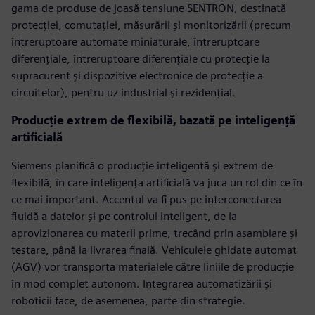
gama de produse de joasă tensiune SENTRON, destinată
protecției, comutației, măsurării și monitorizării (precum
întreruptoare automate miniaturale, întreruptoare
diferențiale, întreruptoare diferențiale cu protecție la
supracurent și dispozitive electronice de protecție a
circuitelor), pentru uz industrial și rezidențial.
Producție extrem de flexibilă, bazată pe inteligență
artificială
Siemens planifică o producție inteligentă și extrem de
flexibilă, în care inteligența artificială va juca un rol din ce în
ce mai important. Accentul va fi pus pe interconectarea
fluidă a datelor și pe controlul inteligent, de la
aprovizionarea cu materii prime, trecând prin asamblare și
testare, până la livrarea finală. Vehiculele ghidate automat
(AGV) vor transporta materialele către liniile de producție
în mod complet autonom. Integrarea automatizării și
roboticii face, de asemenea, parte din strategie.