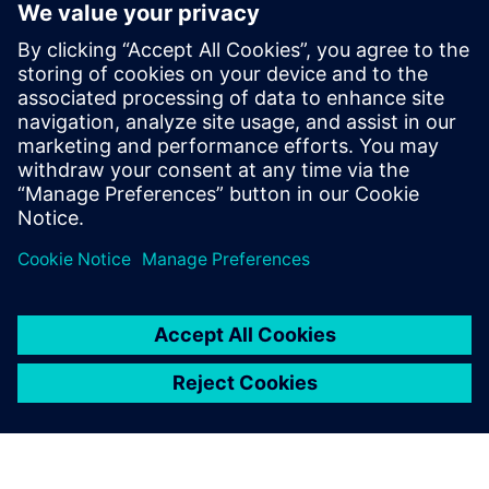
Siemens a generat venituri de 78,9 miliarde de euro și un profit net de
10,4 miliarde de euro. La 30 septembrie 2025, compania avea
aproximativ 318.000 de angajați la nivel mondial, pe baza
operațiunilor continue. Informații suplimentare sunt disponibile pe
www.siemens.com
internet la
.