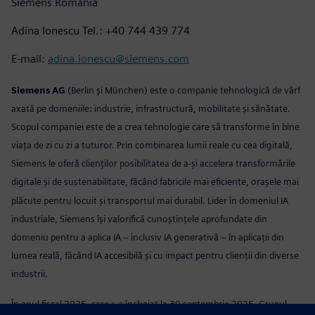
Siemens România
Adina Ionescu Tel.: +40 744 439 774
E-mail:
adina.ionescu@siemens.com
Siemens AG
(Berlin și München) este o companie tehnologică de vârf
axată pe domeniile: industrie, infrastructură, mobilitate și sănătate.
Scopul companiei este de a crea tehnologie care să transforme în bine
viața de zi cu zi a tuturor. Prin combinarea lumii reale cu cea digitală,
Siemens le oferă clienților posibilitatea de a-și accelera transformările
digitale și de sustenabilitate, făcând fabricile mai eficiente, orașele mai
plăcute pentru locuit și transportul mai durabil. Lider în domeniul IA
industriale, Siemens își valorifică cunoștințele aprofundate din
domeniu pentru a aplica IA – inclusiv IA generativă – în aplicații din
lumea reală, făcând IA accesibilă și cu impact pentru clienții din diverse
industrii.
În anul fiscal 2025, care s-a încheiat la 30 septembrie 2025, Grupul