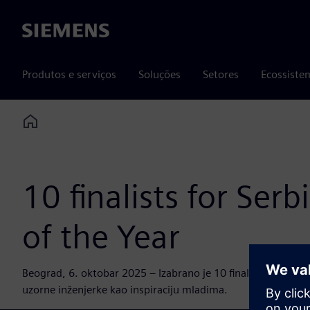
Siemens
Produtos e serviços
Soluções
Setores
Ecossiste
Home
10 finalists for Ser
of the Year
Beograd, 6. oktobar 2025 – Izabrano je 10 finalistkinja izbor
uzorne inženjerke kao inspiraciju mladima.