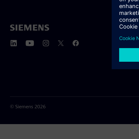
SOBRE 
Sobre n
Lideran
Notícia
©
Siemens
2026