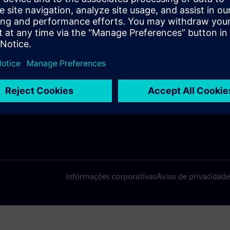
A SIEMENS
INFORMAÇÕES DA EMPRESA
FALE
ós
Empresa
Conta
ça
Relações com investidores
Escri
s e imprensa
Estratégia
Informações corporativas
Aviso de privacidade