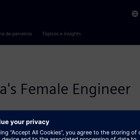
ma de parceiros
Tópicos e insights
bia's Female Engineer
a za „Inženjerku godine“, u okviru inicijative koja promoviše