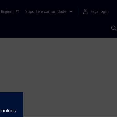
Suporte e comunidade
Faça login
Region
|
PT
P
c
S
A