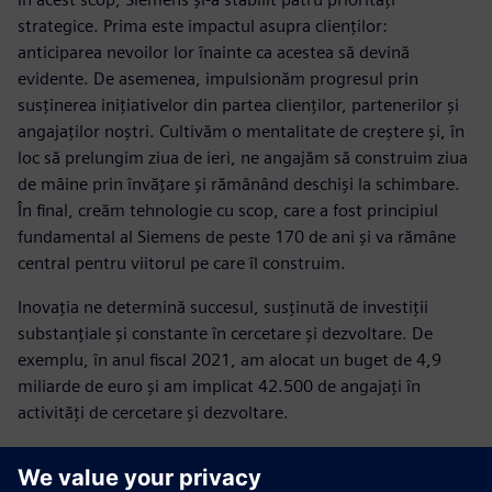
strategice. Prima este impactul asupra clienților:
anticiparea nevoilor lor înainte ca acestea să devină
evidente. De asemenea, impulsionăm progresul prin
susținerea inițiativelor din partea clienților, partenerilor și
angajaților noștri. Cultivăm o mentalitate de creștere și, în
loc să prelungim ziua de ieri, ne angajăm să construim ziua
de mâine prin învățare și rămânând deschiși la schimbare.
În final, creăm tehnologie cu scop, care a fost principiul
fundamental al Siemens de peste 170 de ani și va rămâne
central pentru viitorul pe care îl construim.
Inovația ne determină succesul, susținută de investiții
substanțiale și constante în cercetare și dezvoltare. De
exemplu, în anul fiscal 2021, am alocat un buget de 4,9
miliarde de euro și am implicat 42.500 de angajați în
activități de cercetare și dezvoltare.
"Sustenabilitatea este o zonă crucială nouă în care trebuie
să inovăm, atât din punct de vedere operațional, cât și în