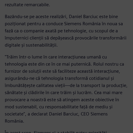
rezultate remarcabile.
Bazându-se pe aceste realizări, Daniel Barciuc este bine
poziționat pentru a conduce Siemens România în noua sa
fază ca o companie axată pe tehnologie, cu scopul de a
împuternici clienții să depășească provocările transformării
digitale și sustenabilității.
"Trăim într-o lume în care interacțiunea umană cu
tehnologia este din ce în ce mai puternică. Rolul nostru ca
furnizor de soluții este să faciliteze această interacțiune,
asigurându-ne că tehnologia transformă cotidianul și
îmbunătățește calitatea vieții—de la transport la producție,
sănătate și clădirile în care trăim și lucrăm. Cea mai mare
provocare a noastră este să atingem aceste obiective în
mod sustenabil, cu responsabilitate față de mediu și
societate", a declarat Daniel Barciuc, CEO Siemens
România.
În acest scop, Siemens și-a stabilit patru priorități