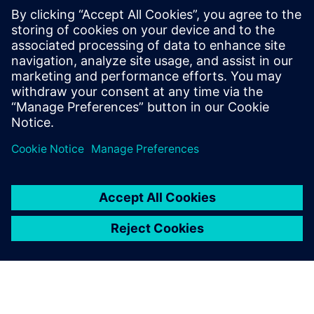
soluțiile pe care le oferim clienților noștri: de la tehnologii
eficiente energetic la software și modele care regândesc
fiecare etapă a producției sau proceselor de afaceri", a
adăugat Daniel Barciuc.