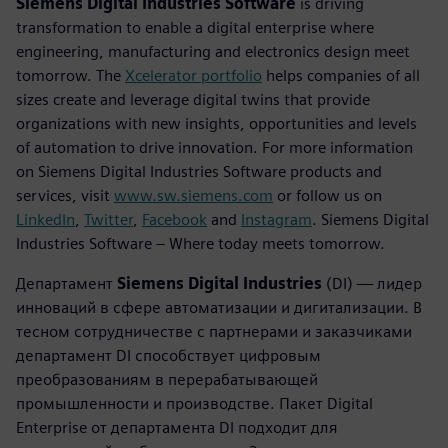
Siemens Digital Industries Software
is driving
transformation to enable a digital enterprise where
engineering, manufacturing and electronics design meet
tomorrow. The
Xcelerator portfolio
helps companies of all
sizes create and leverage digital twins that provide
organizations with new insights, opportunities and levels
of automation to drive innovation. For more information
on Siemens Digital Industries Software products and
services, visit
www.sw.siemens.com
or follow us on
LinkedIn
,
Twitter
,
Facebook
and
Instagram
. Siemens Digital
Industries Software – Where today meets tomorrow.
Департамент
Siemens Digital Industries
(DI) — лидер
инноваций в сфере автоматизации и дигитализации. В
тесном сотрудничестве с партнерами и заказчиками
департамент DI способствует цифровым
преобразованиям в перерабатывающей
промышленности и производстве. Пакет Digital
Enterprise от департамента DI подходит для