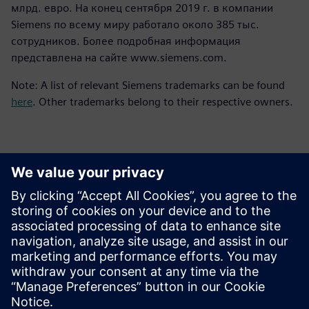
млрд. евро. На конец сентября 2019 г. в компании
Siemens по всему миру работало около 385 тыс.
сотрудников. Более подробная информация
представлена на сайте www.siemens.com.
Note: A list of relevant Siemens trademarks can be found
here
. Other trademarks belong to their respective owners.
Контакты пресс-службы
Siemens Digital Industries Software PR Team
Email: press.software.sisw@siemens.com