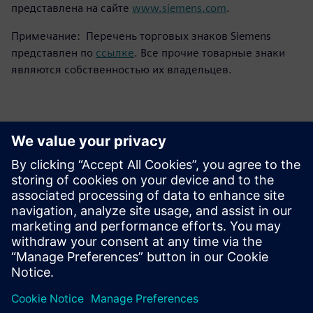
представлена на сайте
www.siemens.com
.
Примечание: Перечень торговых знаков Siemens
представлен по
ссылке
. Все прочие товарные знаки
являются собственностью их владельцев.
Контакты пресс-службы
Siemens Digital Industries Software PR Team
Email: press.software.sisw@siemens.com