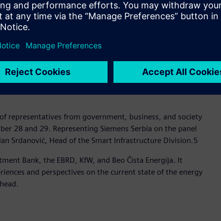
Steps”
of representatives from government, business, and society
ber 28 and 29. Representing Siemens Serbia on the panel
dan Srdanović, Head of the Smart Infrastructure Division.5
tment Bank, the EBRD, KfW, and Beo Čista Energija. It
eriences and perspectives on the current state of the energy
ahead.