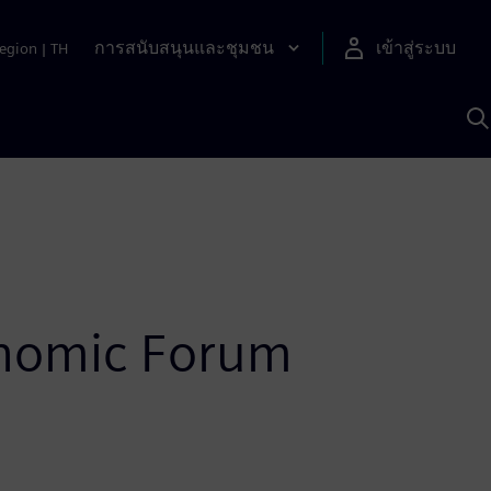
การสนับสนุนและชุมชน
เข้าสู่ระบบ
egion
|
TH
ค
ด
เ
A
onomic Forum