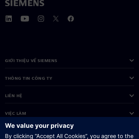
GIỚI THIỆU VỀ SIEMENS
THÔNG TIN CÔNG TY
LIÊN HỆ
VIỆC LÀM