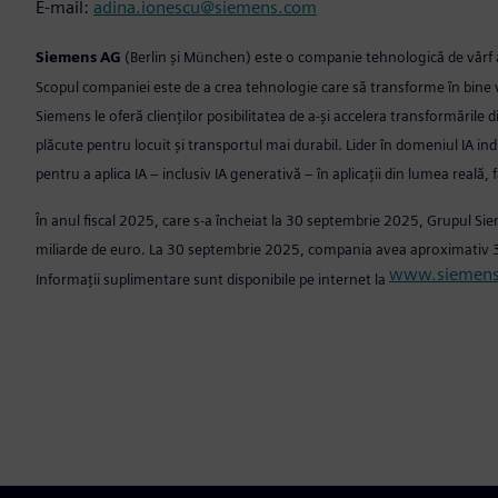
E-mail:
adina.ionescu@siemens.com
Siemens AG
(Berlin și München) este o companie tehnologică de vârf ax
Scopul companiei este de a crea tehnologie care să transforme în bine via
Siemens le oferă clienților posibilitatea de a-și accelera transformările d
plăcute pentru locuit și transportul mai durabil. Lider în domeniul IA i
pentru a aplica IA – inclusiv IA generativă – în aplicații din lumea reală, f
În anul fiscal 2025, care s-a încheiat la 30 septembrie 2025, Grupul Sie
miliarde de euro. La 30 septembrie 2025, compania avea aproximativ 31
www.siemen
Informații suplimentare sunt disponibile pe internet la