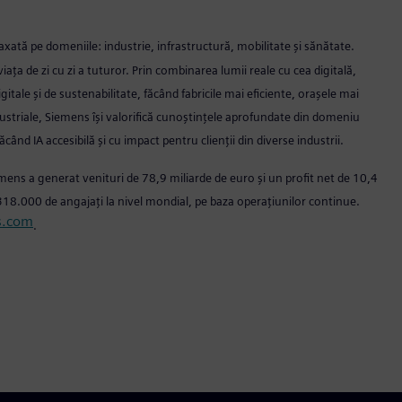
ată pe domeniile: industrie, infrastructură, mobilitate și sănătate.
ța de zi cu zi a tuturor. Prin combinarea lumii reale cu cea digitală,
igitale și de sustenabilitate, făcând fabricile mai eficiente, orașele mai
ndustriale, Siemens își valorifică cunoștințele aprofundate din domeniu
ăcând IA accesibilă și cu impact pentru clienții din diverse industrii.
mens a generat venituri de 78,9 miliarde de euro și un profit net de 10,4
8.000 de angajați la nivel mondial, pe baza operațiunilor continue.
s.com
.