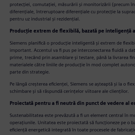
protecției, comutației, măsurării și monitorizării (precum 
diferențiale, întreruptoare diferențiale cu protecție la suprac
pentru uz industrial și rezidențial.
Producție extrem de flexibilă, bazată pe inteligență ar
Siemens planifică o producție inteligentă și extrem de flexibil
important. Accentul va fi pus pe interconectarea fluidă a dat
prime, trecând prin asamblare și testare, până la livrarea f
materialele către liniile de producție în mod complet autono
parte din strategie.
Pe lângă creșterea eficienței, Siemens se așteaptă și la o flexi
schimbare și să răspundă cerințelor viitoare ale clienților.
Proiectată pentru a fi neutră din punct de vedere al e
Sustenabilitatea este prevăzută a fi un element central în mo
operațiunile. Unitatea este proiectată să funcționeze pe o b
eficiență energetică integrată în toate procesele de fabrica