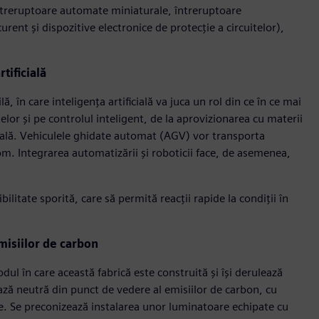
întreruptoare automate miniaturale, întreruptoare
urent și dispozitive electronice de protecție a circuitelor),
tificială
ă, în care inteligența artificială va juca un rol din ce în ce mai
elor și pe controlul inteligent, de la aprovizionarea cu materii
inală. Vehiculele ghidate automat (AGV) vor transporta
m. Integrarea automatizării și roboticii face, de asemenea,
bilitate sporită, care să permită reacții rapide la condiții în
misiilor de carbon
dul în care această fabrică este construită și își derulează
ază neutră din punct de vedere al emisiilor de carbon, cu
ție. Se preconizează instalarea unor luminatoare echipate cu