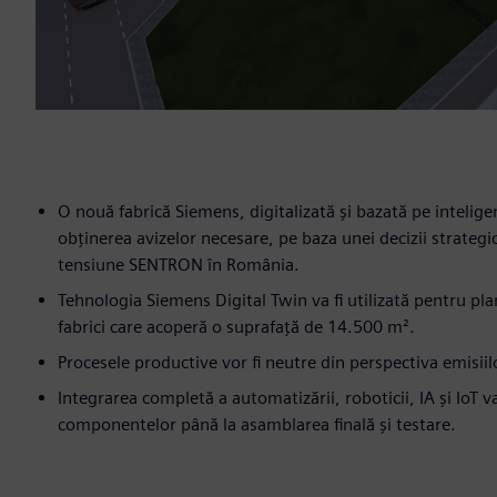
O nouă fabrică Siemens, digitalizată și bazată pe inteligen
obținerea avizelor necesare, pe baza unei decizii strateg
tensiune SENTRON în România.
Tehnologia Siemens Digital Twin va fi utilizată pentru plan
fabrici care acoperă o suprafață de 14.500 m².
Procesele productive vor fi neutre din perspectiva emisii
Integrarea completă a automatizării, roboticii, IA și IoT 
componentelor până la asamblarea finală și testare.