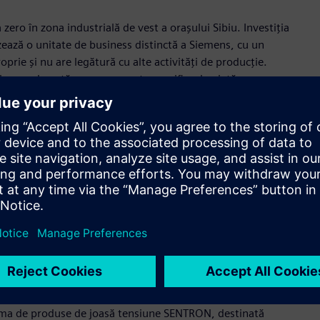
 zero în zona industrială de vest a orașului Sibiu. Investiția
izează o unitate de business distinctă a Siemens, cu un
prie și nu are legătură cu alte activități de producție.
n lung, adresată unor segmente specifice de piață.
preconizează că va fi finalizată până în 2028, după primirea
 planificată va avea o suprafață de aproximativ 14.500 m² și
ct de închiriere pe termen lung, în deplină conformitate cu
entru viitor
diu de producție bazat pe transferul de date, construit pe
de construcție, se preconizează ca zona de producție să fie
- permițând simularea și optimizarea precisă a
ceselor de producție pentru a determina cea mai bună
e gama de produse de joasă tensiune SENTRON, destinată