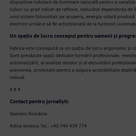
dispozitive tubulare de iluminare naturală pentru a canaliza
tuburi cu grad ridicat de reflexie, reducând dependența de il
unui sistem fotovoltaic pe acoperiș, energia solară produsă la
electrice urmând să fie achiziționată de la furnizori sustenabi
Un spațiu de lucru conceput pentru oameni și progre
Fabrica este concepută ca un spațiu de lucru ergonomic și co
Sunt prevăzute spații dedicate formării profesionale, menite
automatizării, al analizei datelor și al dezvoltării profesio
asemenea, proiectate pentru a asigura accesibilitate deplină,
redusă.
# # #
Contact pentru jurnaliști:
Siemens România
Adina Ionescu Tel.: +40 744 439 774