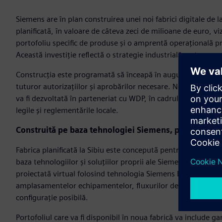
Siemens are în plan construirea unei noi fabrici digitale de la
planificată, în valoare de câteva zeci de milioane de euro, v
portofoliu specific de produse și o amprentă operațională pro
Această investiție reflectă o strategie industrială pe terme
Construcția este programată să înceapă în august 2026 și se 
tuturor autorizațiilor și aprobărilor necesare. Noua unitate
va fi dezvoltată în parteneriat cu WDP, în cadrul unui contra
legile și reglementările locale.
Construită pe baza tehnologiei Siemens, proiectată p
Fabrica planificată la Sibiu este concepută pentru a fi un me
baza tehnologiilor și soluțiilor proprii ale Siemens. Înainte 
proiectată virtual folosind tehnologia Siemens Digital Twin 
amplasamentelor echipamentelor, fluxurilor de lucru și pro
configurație posibilă.
Portofoliul care va fi disponibil în noua fabrică va includ