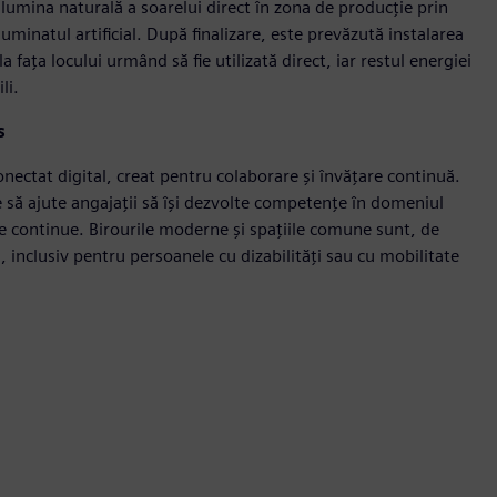
 lumina naturală a soarelui direct în zona de producție prin
uminatul artificial. După finalizare, este prevăzută instalarea
 fața locului urmând să fie utilizată direct, iar restul energiei
li.
s
nectat digital, creat pentru colaborare și învățare continuă.
 să ajute angajații să își dezvolte competențe în domeniul
nale continue. Birourile moderne și spațiile comune sunt, de
 inclusiv pentru persoanele cu dizabilități sau cu mobilitate