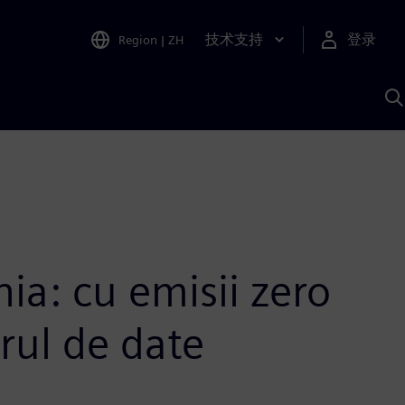
技术支持
登录
Region
|
ZH
A
ia: cu emisii zero
rul de date