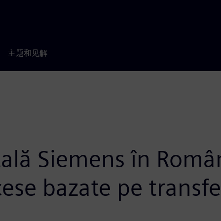
主题和见解
tală Siemens în Român
cese bazate pe transfe