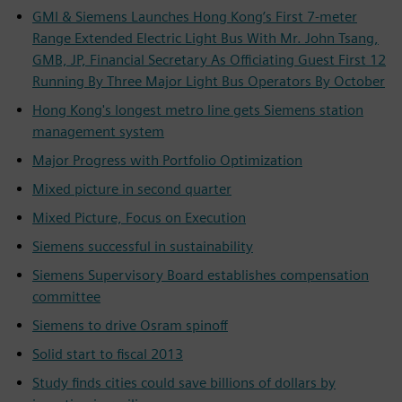
GMI & Siemens Launches Hong Kong’s First 7-meter
Range Extended Electric Light Bus With Mr. John Tsang,
GMB, JP, Financial Secretary As Officiating Guest First 12
Running By Three Major Light Bus Operators By October
Hong Kong's longest metro line gets Siemens station
management system
Major Progress with Portfolio Optimization
Mixed picture in second quarter
Mixed Picture, Focus on Execution
Siemens successful in sustainability
Siemens Supervisory Board establishes compensation
committee
Siemens to drive Osram spinoff
Solid start to fiscal 2013
Study finds cities could save billions of dollars by