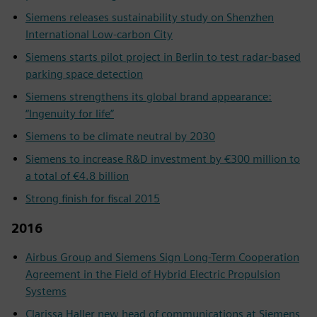
Siemens releases sustainability study on Shenzhen
International Low-carbon City
Siemens starts pilot project in Berlin to test radar-based
parking space detection
Siemens strengthens its global brand appearance:
“Ingenuity for life”
Siemens to be climate neutral by 2030
Siemens to increase R&D investment by €300 million to
a total of €4.8 billion
Strong finish for fiscal 2015
2016
Airbus Group and Siemens Sign Long-Term Cooperation
Agreement in the Field of Hybrid Electric Propulsion
Systems
Clarissa Haller new head of communications at Siemens