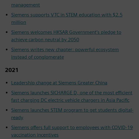
management
Siemens supports VTC in STEM education with $2.5
million
Siemens welcomes HKSAR Government’s pledge to
achieve carbon neutral by 2050
Siemens writes new chapter: powerful ecosystem
instead of conglomerate
2021
Leadership change at Siemens Greater China
Siemens launches SICHARGE D, one of the most efficient
fast charging DC electric vehicle chargers in Asia Pacific
Siemens launches STEM program to get students digital-
ready
Siemens offers full support to employees with COVID-19
vaccination incentives