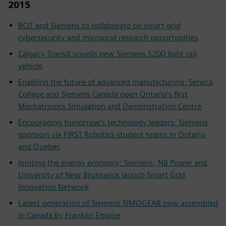
2015
BCIT and Siemens to collaborate on smart grid
cybersecurity and microgrid research opportunities
Calgary Transit unveils new Siemens S200 light rail
vehicle
Enabling the future of advanced manufacturing: Seneca
College and Siemens Canada open Ontario's first
Mechatronics Simulation and Demonstration Centre
Encouraging tomorrow’s technology leaders; Siemens
sponsors six FIRST Robotics student teams in Ontario
and Quebec
Igniting the energy economy: Siemens, NB Power and
University of New Brunswick launch Smart Grid
Innovation Network
Latest generation of Siemens SIMOGEAR now assembled
in Canada by Franklin Empire