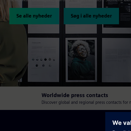
Se alle nyheder
Søg i alle nyheder
Worldwide press contacts
Discover global and regional press contacts for 