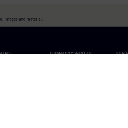
ure, images and material.
MENS
FIRMAOPLYSNINGER
KONT
Firma
Konta
Investorrelationer
Global
 og presse
Strategi
Koncernoplysninger
Beskyttelse af personlige oplys