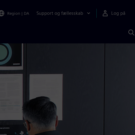
Support og fællesskab
Log på
Region
|
DA
S
m
S
A