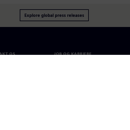
Explore global press releases
AKT OS
JOB OG KARRIERE
kt
Job og karriere
e afdelinger
Ledige stillinger
ninger
Cookies
Vilkår for anvendelse
Digitalt id
Whistleblowere