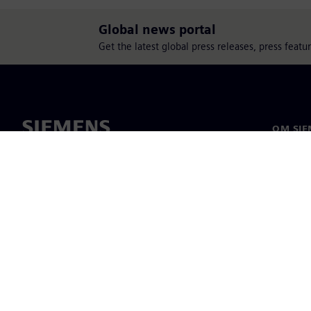
Global news portal
Get the latest global press releases, press feat
OM SIE
Om os
Ledelse
Nyheder
©
Siemens
2026