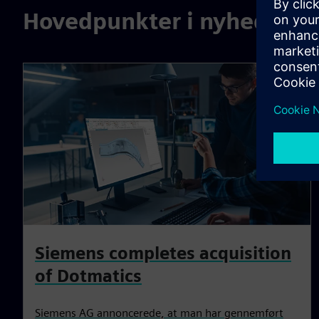
Hovedpunkter i nyhederne
Siemens completes acquisition
of Dotmatics
Siemens AG annoncerede, at man har gennemført