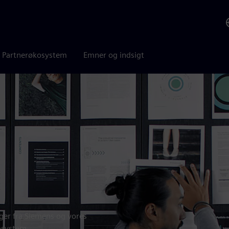
Partnerøkosystem
Emner og indsigt
nger fra Siemens og vores
osystem.