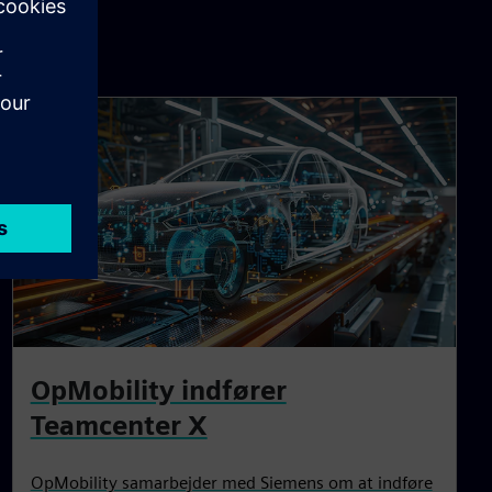
OpMobility indfører
Teamcenter X
OpMobility samarbejder med Siemens om at indføre