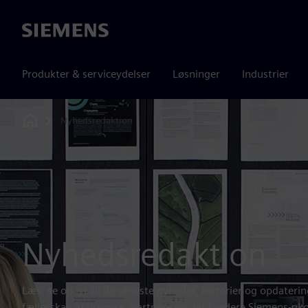
Siemens
Produkter & serviceydelser
Løsninger
Industrier
Nyhedsredaktion
Home
Nyhedsredaktion
Læs, se og lyt til de seneste nyheder, historier og opdateri
fællesskab af brugere, partnere og det bredere Siemens-øk