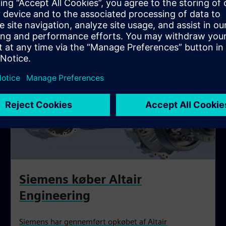
Siemens køber Altair
Engineering
Siemens har gennemført opkøbet af Altair