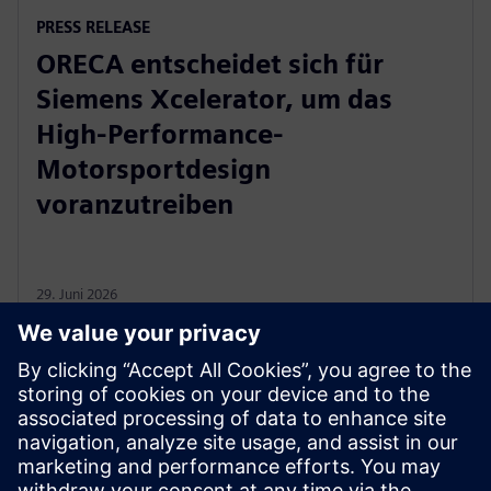
PRESS RELEASE
ORECA entscheidet sich für
Siemens Xcelerator, um das
High-Performance-
Motorsportdesign
voranzutreiben
29. Juni 2026