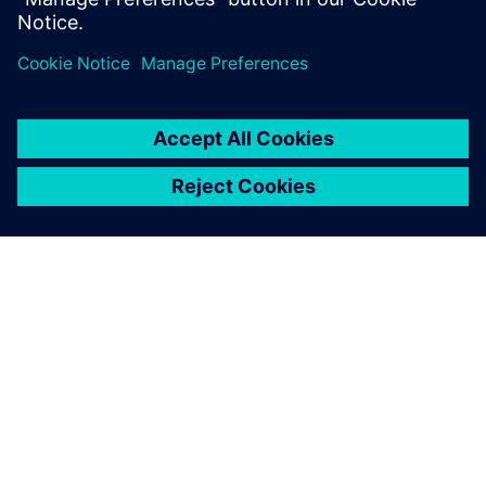
PRESS RELEASE
Siemens and Intel Foundry
advance their collaboration to
enable cutting-edge integrated
circuits and advanced packaging
solutions for 2D and 3D IC
29. April 2025