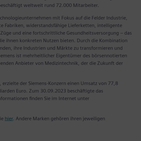
beschäftigt weltweit rund 72.000 Mitarbeiter.
echnologieunternehmen mit Fokus auf die Felder Industrie,
e Fabriken, widerstandsfähige Lieferketten, intelligente
üge und eine fortschrittliche Gesundheitsversorgung – das
ie ihnen konkreten Nutzen bieten. Durch die Kombination
unden, ihre Industrien und Märkte zu transformieren und
Siemens ist mehrheitlicher Eigentümer des börsennotierten
nden Anbieter von Medizintechnik, der die Zukunft der
 erzielte der Siemens-Konzern einen Umsatz von 77,8
liarden Euro. Zum 30.09.2023 beschäftigte das
ormationen finden Sie im Internet unter
Sie
hier
. Andere Marken gehören ihren jeweiligen