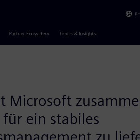
Re
Partner Ecosystem
Topics & Insights
it Microsoft zusamme
für ein stabiles
smanagement zu lief