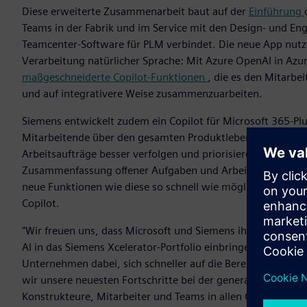
Diese erweiterte Zusammenarbeit baut auf der
Einführung
Teams in der Fabrik und im Service mit den Design- und E
Teamcenter-Software für PLM verbindet. Die neue App nutzt 
Verarbeitung natürlicher Sprache: Mit Azure OpenAI in Azu
maßgeschneiderte Copilot-Funktionen
, die es den Mitarbe
und auf integrativere Weise zusammenzuarbeiten.
Siemens entwickelt zudem ein Copilot für Microsoft 365-Pl
Mitarbeitende über den gesamten Produktlebenszyklus und
Arbeitsaufträge besser verfolgen und priorisieren können. 
Zusammenfassung offener Aufgaben und Arbeitsabläufe bi
neue Funktionen wie diese so schnell wie möglich zur Verf
Copilot.
"Wir freuen uns, dass Microsoft und Siemens ihre Zusammen
AI in das Siemens Xcelerator-Portfolio einbringen. So befr
Unternehmen dabei, sich schneller auf die Bereitstellung e
wir unsere neuesten Fortschritte bei der generativen KI u
Konstrukteure, Mitarbeiter und Teams in allen Geschäftsbe