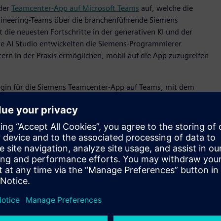
der
Teamcenter-App auf Microsoft Teams
auf, welche die
ngineering-Teams über die branchenführende Siemens
die neuesten Fortschritte in der generativen KI und der
re AI Studio entwickelten die Siemens-Programmierer
itern in der Praxis ermöglichen, mobil auf die App zuzugreifen
ugin für die Siemens Teamcenter-App auf Teams, mit dem
 die gesamte Wertschöpfungskette hinweg ihre
Sie werden den Microsoft Copilot um Hilfe bei der
tten können – bequem von ihrer Teams-App aus. Um Kunden
ügung zu stellen, nutzen die Siemens-Entwickler GitHub
arbeit weiter vertiefen und die Leistungsfähigkeit von Azure
iedigen sie die wachsende Marktnachfrage und unterstützen
ines differenzierten Kundennutzens zu konzentrieren. Indem
nd Copilot-Funktionen einsetzen, können wir gemeinsam
reichen und Regionen unterstützen und so ein neues Niveau