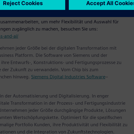
n", sagte Nick Parker, President, Industry & Partnerships bei
zusammenarbeiten, um mehr Flexibilität und Auswahl für
ungen zugänglich zu machen, besuchen Sie uns:
s-and-ai/
ehmen jeder Größe bei der digitalen Transformation mit
usiness Platform. Die Software von Siemens und der
ihre Entwurfs-, Konstruktions- und Fertigungsprozesse zu
te der Zukunft zu verwandeln. Vom Chip bis zum
anchen hinweg.
Siemens Digital Industries Software
–
 in der Automatisierung und Digitalisierung. In enger
tale Transformation in der Prozess- und Fertigungsindustrie
ns Unternehmen jeder Größe durchgängige Produkte, Lösungen
samten Wertschöpfungskette. Optimiert für die spezifischen
lige Portfolio Kunden, ihre Produktivität und Flexibilität zu
ovationen und die Integration von Zukunftstechnologien.