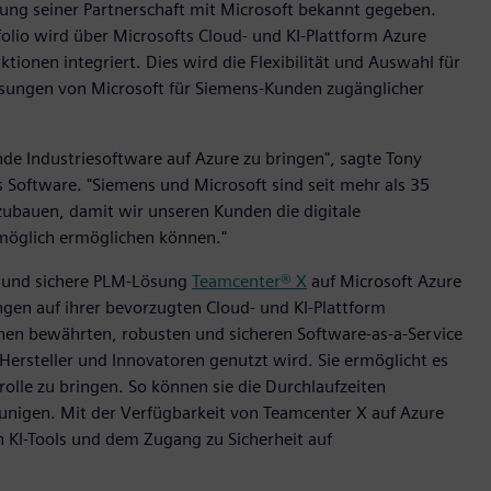
rung seiner Partnerschaft mit Microsoft bekannt gegeben.
folio wird über Microsofts Cloud- und KI-Plattform Azure
ionen integriert. Dies wird die Flexibilität und Auswahl für
sungen von Microsoft für Siemens-Kunden zugänglicher
e Industriesoftware auf Azure zu bringen", sagte Tony
 Software. "Siemens und Microsoft sind seit mehr als 35
szubauen, damit wir unseren Kunden die digitale
öglich ermöglichen können."
re und sichere PLM-Lösung
Teamcenter® X
auf Microsoft Azure
ngen auf ihrer bevorzugten Cloud- und KI-Plattform
hen bewährten, robusten und sicheren Software-as-a-Service
 Hersteller und Innovatoren genutzt wird. Sie ermöglicht es
olle zu bringen. So können sie die Durchlaufzeiten
unigen. Mit der Verfügbarkeit von Teamcenter X auf Azure
KI-Tools und dem Zugang zu Sicherheit auf