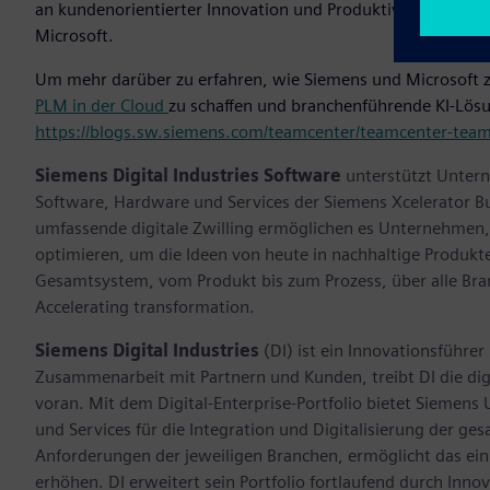
an kundenorientierter Innovation und Produktivität erreiche
Microsoft.
Um mehr darüber zu erfahren, wie Siemens und Microsoft 
PLM in der Cloud
zu schaffen und branchenführende KI-Lös
https://blogs.sw.siemens.com/teamcenter/teamcenter-team
Siemens Digital Industries Software
unterstützt Untern
Software, Hardware und Services der Siemens Xcelerator B
umfassende digitale Zwilling ermöglichen es Unternehmen, 
optimieren, um die Ideen von heute in nachhaltige Produk
Gesamtsystem, vom Produkt bis zum Prozess, über alle Br
Accelerating transformation.
Siemens Digital Industries
(DI) ist ein Innovationsführer
Zusammenarbeit mit Partnern und Kunden, treibt DI die digi
voran. Mit dem Digital-Enterprise-Portfolio bietet Sieme
und Services für die Integration und Digitalisierung der ge
Anforderungen der jeweiligen Branchen, ermöglicht das einma
erhöhen. DI erweitert sein Portfolio fortlaufend durch Inn