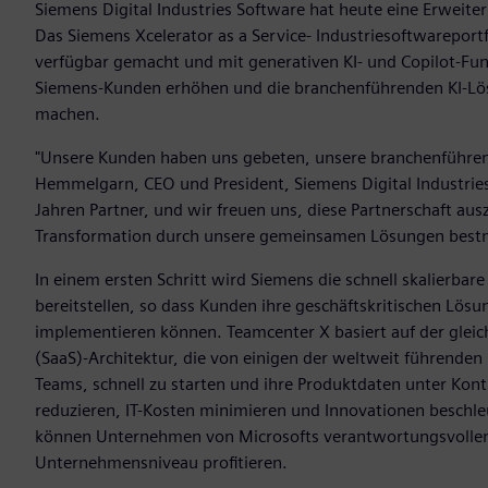
Siemens Digital Industries Software hat heute eine Erweite
Das Siemens Xcelerator as a Service- Industriesoftwareport
verfügbar gemacht und mit generativen KI- und Copilot-Funkt
Siemens-Kunden erhöhen und die branchenführenden KI-Lö
machen.
"Unsere Kunden haben uns gebeten, unsere branchenführend
Hemmelgarn, CEO und President, Siemens Digital Industries
Jahren Partner, und wir freuen uns, diese Partnerschaft au
Transformation durch unsere gemeinsamen Lösungen bestm
In einem ersten Schritt wird Siemens die schnell skalierba
bereitstellen, so dass Kunden ihre geschäftskritischen Lösu
implementieren können. Teamcenter X basiert auf der gleic
(SaaS)-Architektur, die von einigen der weltweit führenden
Teams, schnell zu starten und ihre Produktdaten unter Kontr
reduzieren, IT-Kosten minimieren und Innovationen beschle
können Unternehmen von Microsofts verantwortungsvollen 
Unternehmensniveau profitieren.