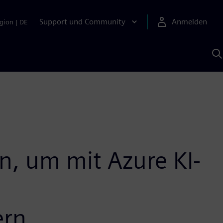
Support und Community
Anmelden
gion
|
DE
M
S
K
s
n, um mit Azure KI-
ern